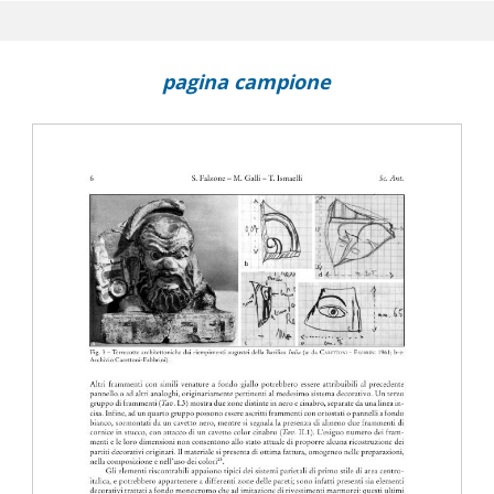
 latrine : proposta di ricostruzione di un soffitto dipinto dalla Villa
Ladispoli)
sui frammenti pittorici dalla villa tardoantica di Aiano-Torraccia di
pagina campione
ella Domus dell'ex Convento di S. Francesco a Rimini
e della villa romana di Russi (RA) : da una nuova documentazione al
rchivio
dalle indagini archeologiche sotto le Terme di Traiano a Roma
e di secondo stile da Aquileia
ivo del cosiddetto Auditorium di Mecenate a Roma : una nuova
e
 schedatura delle pitture ostiensi : il caso dell'Insula III, X.
ad Aquileia (UD) : un caso di studio dallo scavo della Casa delle Be