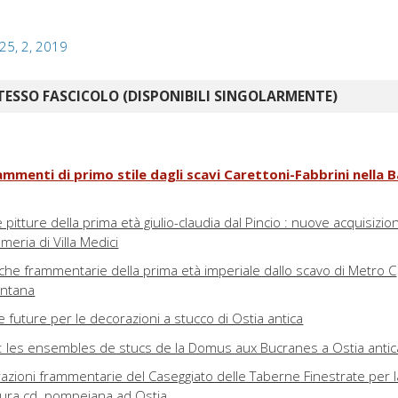
 25, 2, 2019
TESSO FASCICOLO (DISPONIBILI SINGOLARMENTE)
mmenti di primo stile dagli scavi Carettoni-Fabbrini nella Bas
e pitture della prima età giulio-claudia dal Pincio : nuove acquisizion
ameria di Villa Medici
che frammentarie della prima età imperiale dallo scavo di Metro C
ontana
 future per le decorazioni a stucco di Ostia antica
fs : les ensembles de stucs de la Domus aux Bucranes a Ostia antic
razioni frammentarie del Caseggiato delle Taberne Finestrate per l
tura cd. pompeiana ad Ostia