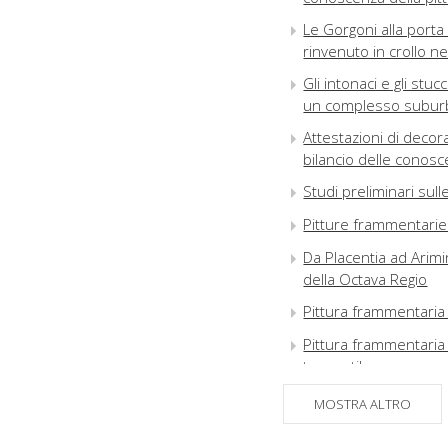
Le Gorgoni alla porta 
rinvenuto in crollo n
Gli intonaci e gli stucc
un complesso suburban
Attestazioni di decor
bilancio delle conosc
Studi preliminari sul
Pitture frammentarie 
Da Placentia ad Arim
della Octava Regio
Pittura frammentaria d
Pittura frammentaria 
terzo stile
Gli intonaci dipinti 
MOSTRA ALTRO
note preliminari