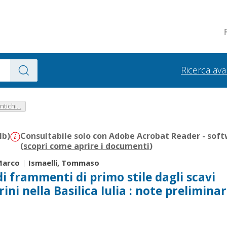
Ricerca av
tichi...
Mb)
Consultabile solo con Adobe Acrobat Reader - soft
(
scopri come aprire i documenti
)
 Marco
|
Ismaelli, Tommaso
 frammenti di primo stile dagli scavi
ni nella Basilica Iulia : note preliminar