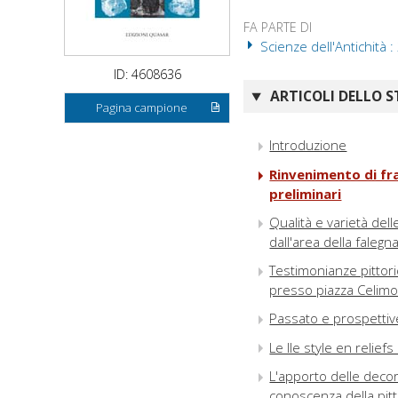
FA PARTE DI
Scienze dell'Antichità :
ID: 4608636
ARTICOLI DELLO S
Pagina campione
Introduzione
Rinvenimento di fra
preliminari
Qualità e varietà dell
dall'area della falegn
Testimonianze pittori
presso piazza Celim
Passato e prospettive
Le IIe style en relie
L'apporto delle deco
conoscenza della pit