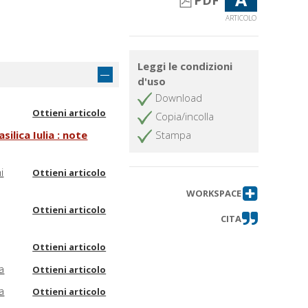
PDF
ARTICOLO
Leggi le condizioni
d'uso
Download
Ottieni articolo
Copia/incolla
ilica Iulia : note
Stampa
i
Ottieni articolo
WORKSPACE
Ottieni articolo
CITA
Ottieni articolo
a
Ottieni articolo
a
Ottieni articolo