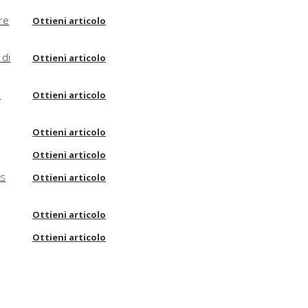
are
Ottieni articolo
 di
Ottieni articolo
o
Ottieni articolo
Ottieni articolo
Ottieni articolo
us
Ottieni articolo
Ottieni articolo
Ottieni articolo
 :
Ottieni articolo