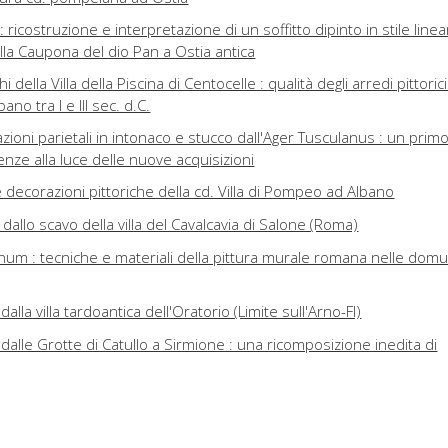
: ricostruzione e interpretazione di un soffitto dipinto in stile line
ella Caupona del dio Pan a Ostia antica
hi della Villa della Piscina di Centocelle : qualità degli arredi pittorici
o tra I e III sec. d.C.
azioni parietali in intonaco e stucco dall'Ager Tusculanus : un prim
enze alla luce delle nuove acquisizioni
le decorazioni pittoriche della cd. Villa di Pompeo ad Albano
dallo scavo della villa del Cavalcavia di Salone (Roma)
inum : tecniche e materiali della pittura murale romana nelle dom
alla villa tardoantica dell'Oratorio (Limite sull'Arno-FI)
dalle Grotte di Catullo a Sirmione : una ricomposizione inedita di
nei magazzini del Museo Nazionale Romano alle Terme di Diocleziano