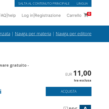
SALTA AL CONTENUTO PRINCIPALE
LINGUA
0
FAQ
|
help
Log in
|
Registrazione
Carrello
anzata
|
Naviga per materia
|
Naviga per editore
ware gratuito -
11,00
EUR
Iva esclusa
i
ACQUISTA
A