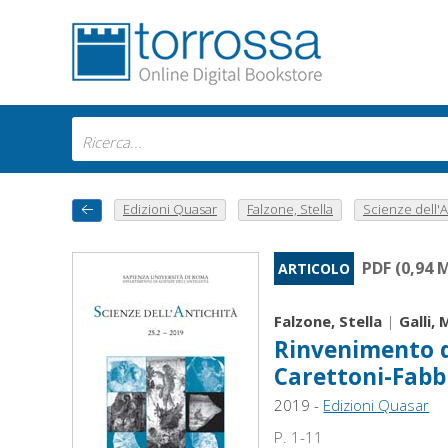
Edizioni Quasar
Falzone, Stella
Scienze dell'An
PDF (0,94 
ARTICOLO
Falzone, Stella
|
Galli,
Rinvenimento di
Carettoni-Fabbri
2019 -
Edizioni Quasar
P. 1-11