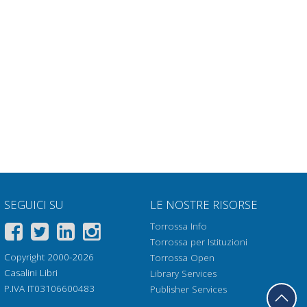
SEGUICI SU
LE NOSTRE RISORSE
Torrossa Info
Torrossa per Istituzioni
Copyright 2000-2026
Torrossa Open
Casalini Libri
Library Services
P.IVA IT03106600483
Publisher Services