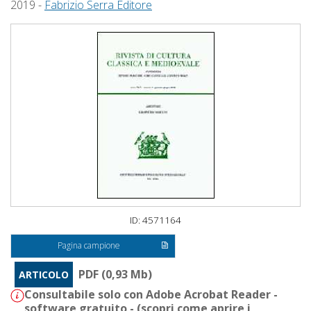
2019 -
Fabrizio Serra Editore
ID: 4571164
Pagina campione
PDF (0,93 Mb)
ARTICOLO
Consultabile solo con Adobe Acrobat Reader -
software gratuito - (
scopri come aprire i