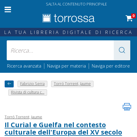
SALTA AL CONTENUTO PRINCIPALE
0
LA TUA LIBRERIA DIGITALE DI RICERCA
|
|
Ricerca avanzata
Naviga per materia
Naviga per editore
Fabrizio Serra
Torró Torrent, Jaume
Rivista di cultura c...
Torró Torrent, Jaume
Il Curial e Guelfa nel contesto
culturale dell'Europa del XV secolo