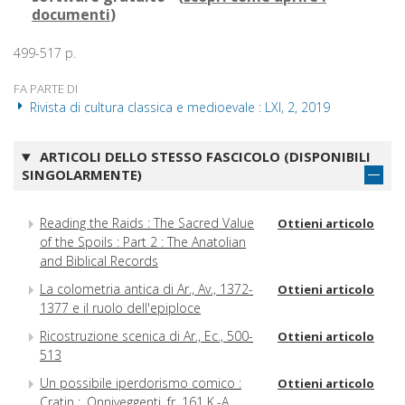
documenti
)
499-517 p.
FA PARTE DI
Rivista di cultura classica e medioevale : LXI, 2, 2019
ARTICOLI DELLO STESSO FASCICOLO (DISPONIBILI
SINGOLARMENTE)
Reading the Raids : The Sacred Value
Ottieni articolo
of the Spoils : Part 2 : The Anatolian
and Biblical Records
La colometria antica di Ar., Av., 1372-
Ottieni articolo
1377 e il ruolo dell'epiploce
Ricostruzione scenica di Ar., Ec., 500-
Ottieni articolo
513
Un possibile iperdorismo comico :
Ottieni articolo
Cratin :, Onniveggenti, fr. 161 K.-A.