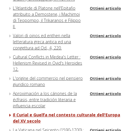
L'Atlantide di Platone nell'Epitafio
Ottieni articolo
attribuito a Demostene, i Machimoi
di Teopompo, il Trikaranos e Filippo
II.
Valori di oinos ed enthen nella
Ottieni articolo
letteratura greca antica ed una
congettura ad Od., 4, 220.
Cultural Conflicts in Medea's Letter :
Ottieni articolo
Hellenism Revised in Ovid's Heroides
12.
L'origine del commercio nel pensiero
Ottieni articolo
giuridico romano
Aproximación a los cánones de la
Ottieni articolo
écfrasis, entre tradición literaria e
influencia escolar
Il Curial e Guelfa nel contesto culturale dell'Europa
del XV secolo
La Vaticana nel Seicento (1590-1700) :
Ottieni articolo