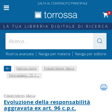
SALTA AL CONTENUTO PRINCIPALE
0
LA TUA LIBRERIA DIGITALE DI RICERCA
|
|
Ricerca avanzata
Naviga per materia
Naviga per editore
Fabrizio Serra
Polastri Menni, Marco
Foro padano : 75, 1,...
Polastri Menni, Marco
Evoluzione della responsabilità
aggravata ex art. 96 c.p.c.