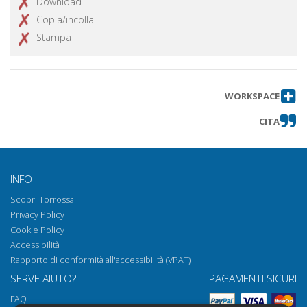
Download
agevola il trasporto
Copia/incolla
Sommario
Ottieni articolo
Stampa
WORKSPACE
CITA
INFO
Scopri Torrossa
Privacy Policy
Cookie Policy
Accessibilità
Rapporto di conformità all'accessibilità (VPAT)
SERVE AIUTO?
PAGAMENTI SICURI
FAQ