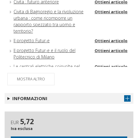
Civita : futuro anteriore
Ottieni articolo
Civita di Bagnoregio e la rivoluzione
Ottieni articolo
urbana : come ricomporre un
rapporto spezzato tra uomo e
territorio?
Il progetto Futur-e
Ottieni articolo
Il progetto Futur-e e il ruolo del
Ottieni articolo
Politecnico di Milano
Le centrali elettriche coinvolte nel
Ottieni articolo
progetto Futur-e
MOSTRA ALTRO
Accompagnare la conversione delle
Ottieni articolo
centrali termoelettriche : il progetto
Futur-e e i suoi strumenti operativi
INFORMAZIONI
Landscapes and architecture of
Ottieni articolo
thermoelectric power stations in Italy
5,72
Nodi da sciogliere nello spazio dei
Ottieni articolo
EUR
flussi : vita nei territori delle centrali
Iva esclusa
elettriche del progetto Futur-e