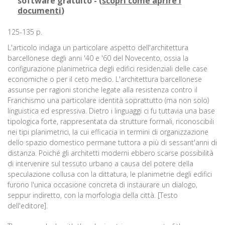
software gratuito - (
scopri come aprire i
documenti
)
125-135 p.
L'articolo indaga un particolare aspetto dell'architettura
barcellonese degli anni '40 e '60 del Novecento, ossia la
configurazione planimetrica degli edifici residenziali delle case
economiche o per il ceto medio. L'architettura barcellonese
assunse per ragioni storiche legate alla resistenza contro il
Franchismo una particolare identità soprattutto (ma non solo)
linguistica ed espressiva. Dietro i linguaggi ci fu tuttavia una base
tipologica forte, rappresentata da strutture formali, riconoscibili
nei tipi planimetrici, la cui efficacia in termini di organizzazione
dello spazio domestico permane tuttora a più di sessant'anni di
distanza. Poiché gli architetti moderni ebbero scarse possibilità
di intervenire sul tessuto urbano a causa del potere della
speculazione collusa con la dittatura, le planimetrie degli edifici
furono l'unica occasione concreta di instaurare un dialogo,
seppur indiretto, con la morfologia della città. [Testo
dell'editore].