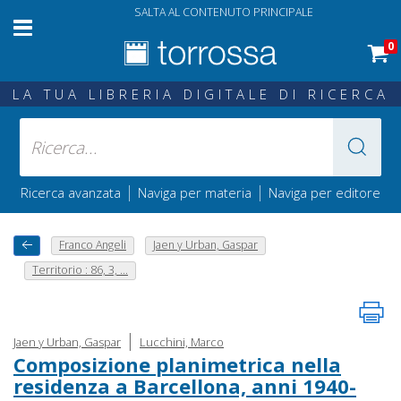
SALTA AL CONTENUTO PRINCIPALE
0
LA TUA LIBRERIA DIGITALE DI RICERCA
|
|
Ricerca avanzata
Naviga per materia
Naviga per editore
Franco Angeli
Jaen y Urban, Gaspar
Territorio : 86, 3, ...
|
Jaen y Urban, Gaspar
Lucchini, Marco
Composizione planimetrica nella
residenza a Barcellona, anni 1940-