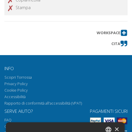
Stampa
WORKSPACE
CITA
INFO
Scopri Torrossa
Privacy Policy
Cookie Policy
Accessibilità
Rapporto di conformità all'accessibilità (VPAT)
SERVE AIUTO?
PAGAMENTI SICURI
FAQ
Come aprire i nostri documenti
×