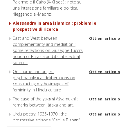
Palermo e il Cairo (X-XI sec.) : note su
una interazione familiare e politica,
rileggendo al-Maqrīzī
Alessandro in area islamica : problemi e
prospettive di ricerca
East and West between
Ottieni articolo
complementarity and mediation :
some reflections on Giuseppe Tucci's
notion of Eurasia and its intellectual
sources
On shame and anger :
Ottieni articolo
psychoanalytical deliberations on
constructing mytho-images of
femininity in Hindu culture
The case of the yakṣiṇī Aśvamukhī :
Ottieni articolo
remarks between jātaka and art.
Urdu poetry, 1935-1970 : the
Ottieni articolo
progressive episode (Cecilia Bisogni)
The fourth terrace of Elymais :
Ottieni articolo