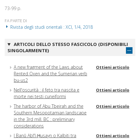
73-99 p.
FA PARTE DI
Rivista degli studi orientali : XCI, 1/4, 2018
ARTICOLI DELLO STESSO FASCICOLO (DISPONIBILI
SINGOLARMENTE)
A new fragment of the Laws about
Ottieni articolo
Rented Oxen and the Sumerian verb
bu-us2
Nell'oscurità : il feto tra nascita e
Ottieni articolo
morte nei testi cuneiformi
The harbor of Abu Tbeirah and the
Ottieni articolo
Southern Mesopotamian landscape
in the 3rd mill. BC : preliminary
considerations
I Banū Abī'l-Ḥusayn o Kalbiti tra
Ottieni articolo