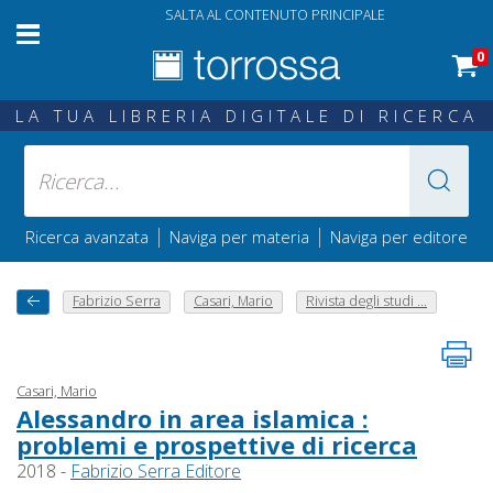
SALTA AL CONTENUTO PRINCIPALE
0
LA TUA LIBRERIA DIGITALE DI RICERCA
|
|
Ricerca avanzata
Naviga per materia
Naviga per editore
Fabrizio Serra
Casari, Mario
Rivista degli studi ...
Casari, Mario
Alessandro in area islamica :
problemi e prospettive di ricerca
2018 -
Fabrizio Serra Editore