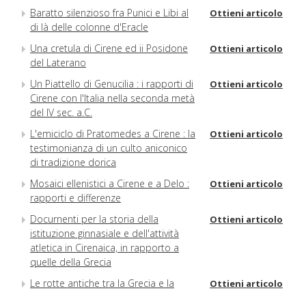
Baratto silenzioso fra Punici e Libi al
Ottieni articolo
di là delle colonne d'Eracle
Una cretula di Cirene ed ii Posidone
Ottieni articolo
del Laterano
Un Piattello di Genucilia : i rapporti di
Ottieni articolo
Cirene con l'Italia nella seconda metà
del IV sec. a.C.
L'emiciclo di Pratomedes a Cirene : la
Ottieni articolo
testimonianza di un culto aniconico
di tradizione dorica
Mosaici ellenistici a Cirene e a Delo :
Ottieni articolo
rapporti e differenze
Docurnenti per la storia della
Ottieni articolo
istituzione ginnasiale e dell'attività
atletica in Cirenaica, in rapporto a
quelle della Grecia
Le rotte antiche tra la Grecia e la
Ottieni articolo
Cirenaica e gli itinerari marittimi e