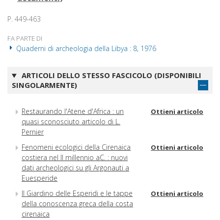
P. 449-463
FA PARTE DI
Quaderni di archeologia della Libya : 8, 1976
ARTICOLI DELLO STESSO FASCICOLO (DISPONIBILI
SINGOLARMENTE)
Restaurando l'Atene d'Africa : un
Ottieni articolo
quasi sconosciuto articolo di L.
Pernier
Fenomeni ecologici della Cirenaica
Ottieni articolo
costiera nel II millennio aC. : nuovi
dati archeologici su gli Argonauti a
Euesperide
Il Giardino delle Esperidi e le tappe
Ottieni articolo
della conoscenza greca della costa
cirenaica