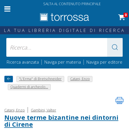
SALTA AL CONTENUTO PRINCIPALE
0
LA TUA LIBRERIA DIGITALE DI RICERCA
|
|
Ricerca avanzata
Naviga per materia
Naviga per editore
"L'Erma" di Bretschneider
Catani, Enzo
Quaderni di archeolo...
|
Catani, Enzo
Gambini, Valter
Nuove terme bizantine nei dintorni
di Cirene