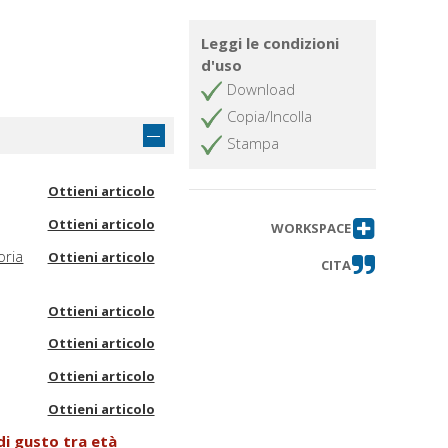
Leggi le condizioni
d'uso
Download
Copia/Incolla
Stampa
Ottieni articolo
Ottieni articolo
WORKSPACE
oria
Ottieni articolo
CITA
Ottieni articolo
Ottieni articolo
Ottieni articolo
Ottieni articolo
di gusto tra età