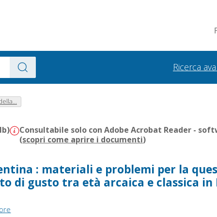
Ricerca av
ella...
Mb)
Consultabile solo con Adobe Acrobat Reader - soft
(
scopri come aprire i documenti
)
ntina : materiali e problemi per la que
o di gusto tra età arcaica e classica i
tore