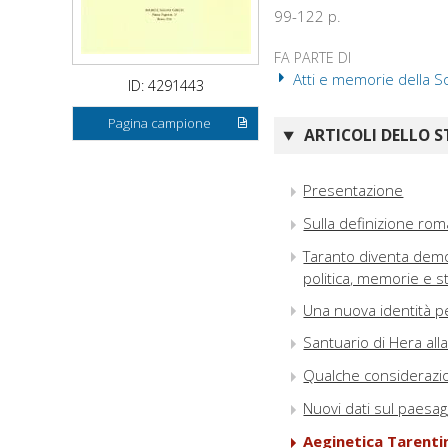
99-122 p.
FA PARTE DI
Atti e memorie della So
ID: 4291443
Pagina campione
ARTICOLI DELLO S
Presentazione
Sulla definizione ro
Taranto diventa democ
politica, memorie e s
Una nuova identità per
Santuario di Hera all
Qualche considerazion
Nuovi dati sul paesagg
Aeginetica Tarenti