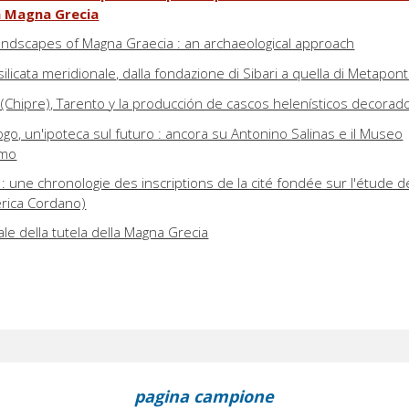
in Magna Grecia
andscapes of Magna Graecia : an archaeological approach
Basilicata meridionale, dalla fondazione di Sibari a quella di Metapon
 (Chipre), Tarento y la producción de cascos helenísticos decorad
go, un'ipoteca sul futuro : ancora su Antonino Salinas e il Museo
rmo
 une chronologie des inscriptions de la cité fondée sur l'étude d
erica Cordano)
ale della tutela della Magna Grecia
pagina campione