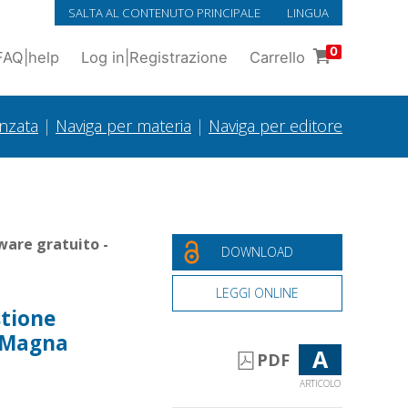
SALTA AL CONTENUTO PRINCIPALE
LINGUA
0
FAQ
|
help
Log in
|
Registrazione
Carrello
anzata
|
Naviga per materia
|
Naviga per editore
ware gratuito -
DOWNLOAD
LEGGI ONLINE
stione
n Magna
A
PDF
ARTICOLO