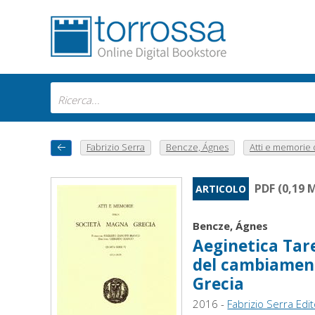
Fabrizio Serra
Bencze, Ágnes
Atti e memorie d
PDF (0,19 
ARTICOLO
Bencze, Ágnes
Aeginetica Tare
del cambiament
Grecia
2016 -
Fabrizio Serra Edi