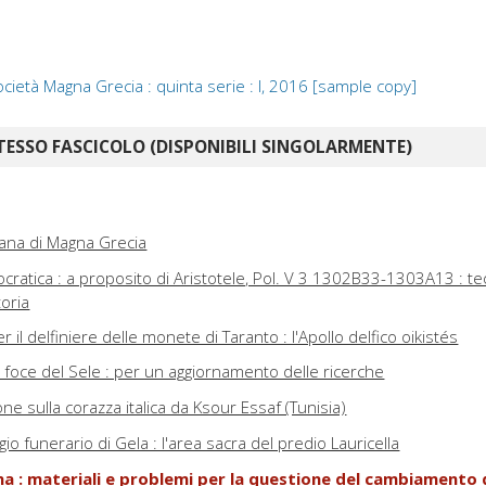
cietà Magna Grecia : quinta serie : I, 2016 [sample copy]
TESSO FASCICOLO (DISPONIBILI SINGOLARMENTE)
mana di Magna Grecia
ratica : a proposito di Aristotele, Pol. V 3 1302B33-1303A13 : te
toria
 il delfiniere delle monete di Taranto : l'Apollo delfico oikistés
a foce del Sele : per un aggiornamento delle ricerche
e sulla corazza italica da Ksour Essaf (Tunisia)
io funerario di Gela : l'area sacra del predio Lauricella
na : materiali e problemi per la questione del cambiamento 