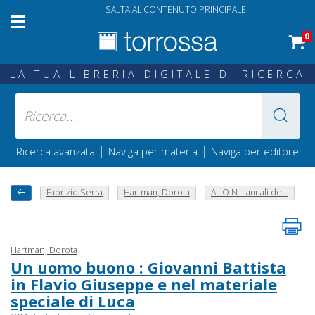
SALTA AL CONTENUTO PRINCIPALE
0
LA TUA LIBRERIA DIGITALE DI RICERCA
|
|
Ricerca avanzata
Naviga per materia
Naviga per editore
Fabrizio Serra
Hartman, Dorota
A.I.O.N. : annali de...
Hartman, Dorota
Un uomo buono : Giovanni Battista
in Flavio Giuseppe e nel materiale
speciale di Luca