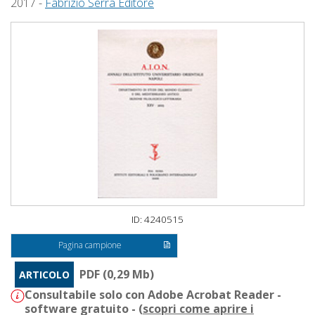
2017 -
Fabrizio Serra Editore
ID: 4240515
Pagina campione
PDF (0,29 Mb)
ARTICOLO
Consultabile solo con Adobe Acrobat Reader -
software gratuito - (
scopri come aprire i