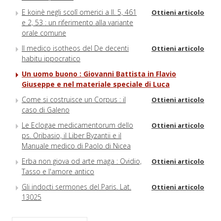
E koinè negli scolî omerici a Il. 5, 461
Ottieni articolo
e 2, 53 : un riferimento alla variante
orale comune
Il medico isotheos del De decenti
Ottieni articolo
habitu ippocratico
Un uomo buono : Giovanni Battista in Flavio
Giuseppe e nel materiale speciale di Luca
Come si costruisce un Corpus : il
Ottieni articolo
caso di Galeno
Le Eclogae medicamentorum dello
Ottieni articolo
ps. Oribasio, il Liber Byzantii e il
Manuale medico di Paolo di Nicea
Erba non giova od arte maga : Ovidio,
Ottieni articolo
Tasso e l'amore antico
Gli indocti sermones del Paris. Lat.
Ottieni articolo
13025