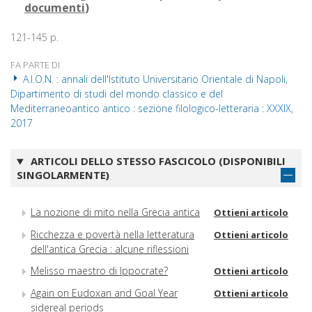
documenti
)
121-145 p.
FA PARTE DI
A.I.O.N. : annali dell'Istituto Universitario Orientale di Napoli,
Dipartimento di studi del mondo classico e del
Mediterraneoantico antico : sezione filologico-letteraria : XXXIX,
2017
ARTICOLI DELLO STESSO FASCICOLO (DISPONIBILI
SINGOLARMENTE)
La nozione di mito nella Grecia antica
Ottieni articolo
Ricchezza e povertà nella letteratura
Ottieni articolo
dell'antica Grecia : alcune riflessioni
Melisso maestro di Ippocrate?
Ottieni articolo
Again on Eudoxan and Goal Year
Ottieni articolo
sidereal periods