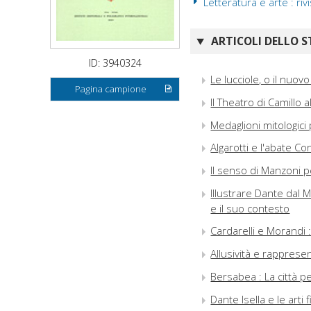
Letteratura e arte : ri
ARTICOLI DELLO S
ID: 3940324
Le lucciole, o il nuo
Pagina campione
Il Theatro di Camillo a
Medaglioni mitologici 
Algarotti e l'abate Con
Il senso di Manzoni pe
Illustrare Dante dal
e il suo contesto
Cardarelli e Morandi :
Allusività e rapprese
Bersabea : La città pe
Dante Isella e le arti 