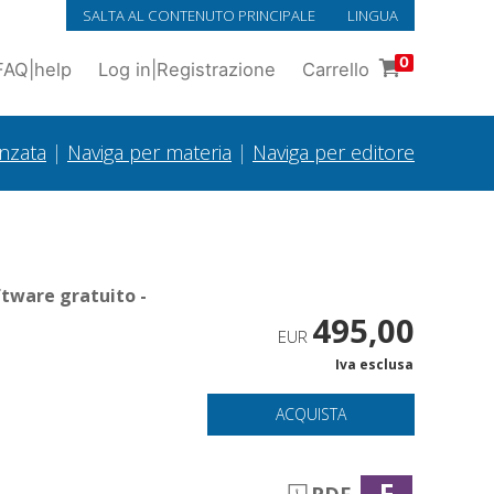
SALTA AL CONTENUTO PRINCIPALE
LINGUA
0
FAQ
|
help
Log in
|
Registrazione
Carrello
anzata
|
Naviga per materia
|
Naviga per editore
ftware gratuito -
495,00
EUR
Iva esclusa
ACQUISTA
F