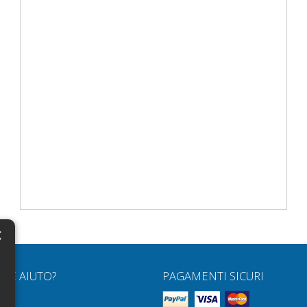
×
N
RVE AIUTO?
PAGAMENTI SICURI
H
Q