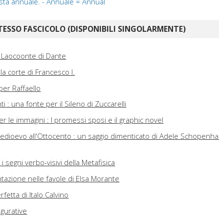
vista annuale. - Annuale = Annual
TESSO FASCICOLO (DISPONIBILI SINGOLARMENTE)
vo Laocoonte di Dante
lla corte di Francesco I.
per Raffaello
ti : una fonte per il Sileno di Zuccarelli
r le immagini : I promessi sposi e il graphic novel
 Medioevo all'Ottocento : un saggio dimenticato di Adele Schopenh
 i segni verbo-visivi della Metafisica
ntazione nelle favole di Elsa Morante
rfetta di Italo Calvino
figurative