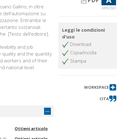
PDF
iano Gallino, in oltre
ARTICOLO
a e dell'automazione su
anizzazione. Entrambe le
 pertanto sostanziali
Leggi le condizioni
he. [Testo dell'editore].
d'uso
Download
xibility and job
Copia/incolla
quality and the quantity
ed workers and of their
Stampa
nd national level.
WORKSPACE
CITA
Ottieni articolo
e in
Ottieni articolo