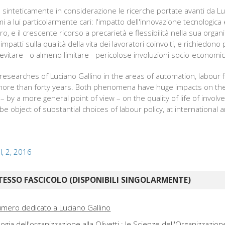
 sinteticamente in considerazione le ricerche portate avanti da Luc
i a lui particolarmente cari: l'impatto dell'innovazione tecnologic
oro, e il crescente ricorso a precarietà e flessibilità nella sua org
patti sulla qualità della vita dei lavoratori coinvolti, e richiedono
evitare - o almeno limitare - pericolose involuzioni socio-economic
esearches of Luciano Gallino in the areas of automation, labour fle
 more than forty years. Both phenomena have huge impacts on the 
– by a more general point of view – on the quality of life of involv
be object of substantial choices of labour policy, at international a
II, 2, 2016
TESSO FASCICOLO (DISPONIBILI SINGOLARMENTE)
mero dedicato a Luciano Gallino
logia dell'organizzazione alla Olivetti : le Scienze dell'Organizzazion