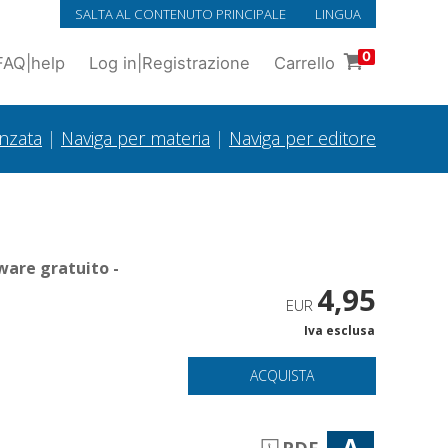
SALTA AL CONTENUTO PRINCIPALE
LINGUA
0
FAQ
|
help
Log in
|
Registrazione
Carrello
anzata
|
Naviga per materia
|
Naviga per editore
ware gratuito -
4,95
EUR
Iva esclusa
ACQUISTA
A