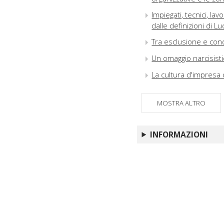
Impiegati, tecnici, la
dalle definizioni di L
Tra esclusione e cond
Un omaggio narcisisti
La cultura d'impresa 
Notizie sugli autori
MOSTRA ALTRO
INFORMAZIONI