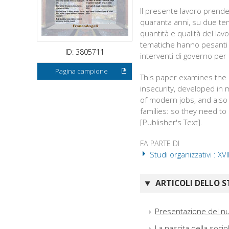
Il presente lavoro prende
quaranta anni, su due tem
quantità e qualità del lav
tematiche hanno pesanti im
ID: 3805711
interventi di governo per 
Pagina campione
This paper examines the r
insecurity, developed in
of modern jobs, and also 
families: so they need to 
[Publisher's Text].
FA PARTE DI
Studi organizzativi : XVI
ARTICOLI DELLO S
Presentazione del nu
La nascita della socio