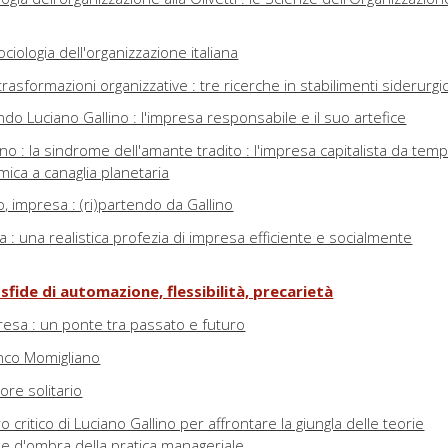
ociologia dell'organizzazione italiana
trasformazioni organizzative : tre ricerche in stabilimenti siderurgic
ndo Luciano Gallino : l'impresa responsabile e il suo artefice
ino : la sindrome dell'amante tradito : l'impresa capitalista da temp
emica a canaglia planetaria
o, impresa : (ri)partendo da Gallino
a : una realistica profezia di impresa efficiente e socialmente
 sfide di automazione, flessibilità, precarietà
resa : un ponte tra passato e futuro
anco Momigliano
ore solitario
ro critico di Luciano Gallino per affrontare la giungla delle teorie
ne d'ombra della pratica manageriale