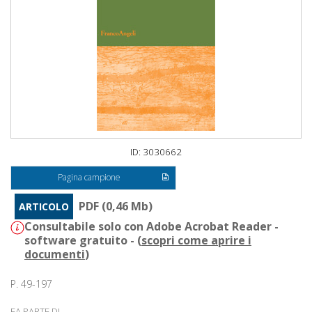
ID: 3030662
Pagina campione
PDF (0,46 Mb)
ARTICOLO
Consultabile solo con Adobe Acrobat Reader -
software gratuito - (
scopri come aprire i
documenti
)
P. 49-197
FA PARTE DI