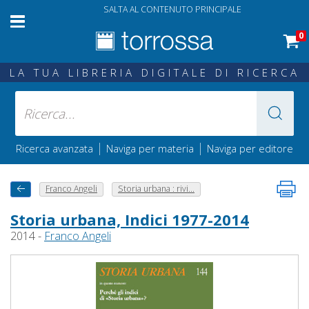
SALTA AL CONTENUTO PRINCIPALE
0
LA TUA LIBRERIA DIGITALE DI RICERCA
|
|
Ricerca avanzata
Naviga per materia
Naviga per editore
Franco Angeli
Storia urbana : rivi...
Storia urbana, Indici 1977-2014
2014 -
Franco Angeli