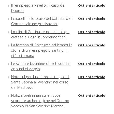
Il reimpiego a Ravello : il caso del
Ottieni articolo
Duomo
I capitelli nello scavo del battistero di
Ottieni articolo
Gortina : alcune precisazioni
I mulini di Gortina : etnoarcheologia
Ottieni articolo
cretese e luoghi buondelmontiani
La fontana di Kirkçeşme ad Istanbul :
Ottieni articolo
storia di un reimpiego bizantino in
età ottomana
Le sculture bizantine di Trebisonda :
Ottieni articolo
appunti di viaggio
Note sul perduto arredo liturgico di
Ottieni articolo
Santa Sabina all'Aventino nel corso
del Medioevo
Notizie preliminari sulle nuove
Ottieni articolo
scoperte archeologiche nel Duomo
Vecchio di San Severino Marche
Osservazioni criptiche : capitelli