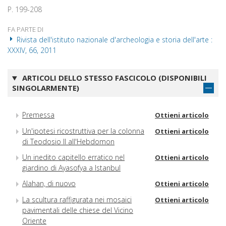
P. 199-208
FA PARTE DI
Rivista dell'istituto nazionale d'archeologia e storia dell'arte :
XXXIV, 66, 2011
ARTICOLI DELLO STESSO FASCICOLO (DISPONIBILI
SINGOLARMENTE)
Premessa
Ottieni articolo
Un'ipotesi ricostruttiva per la colonna
Ottieni articolo
di Teodosio II all'Hebdomon
Un inedito capitello erratico nel
Ottieni articolo
giardino di Ayasofya a Istanbul
Alahan, di nuovo
Ottieni articolo
La scultura raffigurata nei mosaici
Ottieni articolo
pavimentali delle chiese del Vicino
Oriente