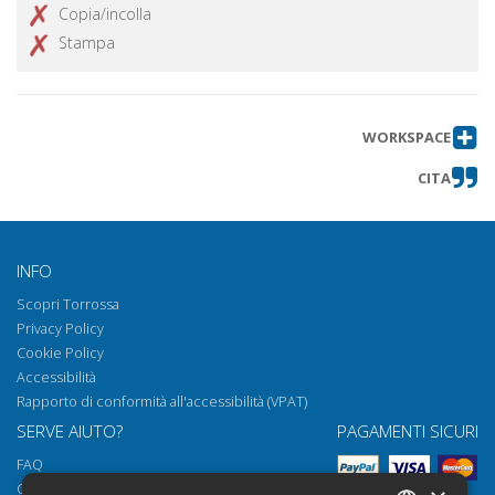
Copia/incolla
Labrouste
Stampa
Marmi romani e marmi bizantini : un
Ottieni articolo
capriccio in due movimenti
Bibliografia di Claudia Barsanti
Ottieni articolo
WORKSPACE
CITA
INFO
Scopri Torrossa
Privacy Policy
Cookie Policy
Accessibilità
Rapporto di conformità all'accessibilità (VPAT)
SERVE AIUTO?
PAGAMENTI SICURI
FAQ
Come aprire i nostri documenti