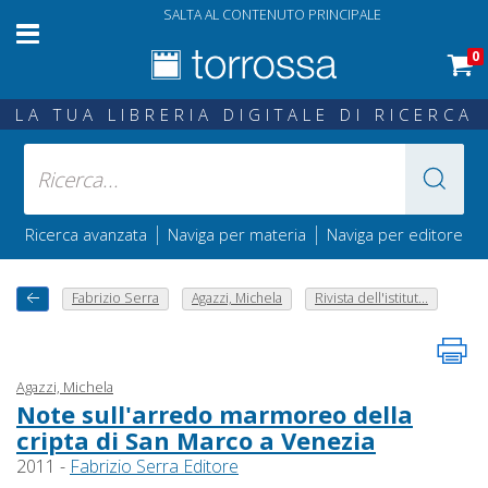
SALTA AL CONTENUTO PRINCIPALE
0
LA TUA LIBRERIA DIGITALE DI RICERCA
|
|
Ricerca avanzata
Naviga per materia
Naviga per editore
Fabrizio Serra
Agazzi, Michela
Rivista dell'istitut...
Agazzi, Michela
Note sull'arredo marmoreo della
cripta di San Marco a Venezia
2011 -
Fabrizio Serra Editore