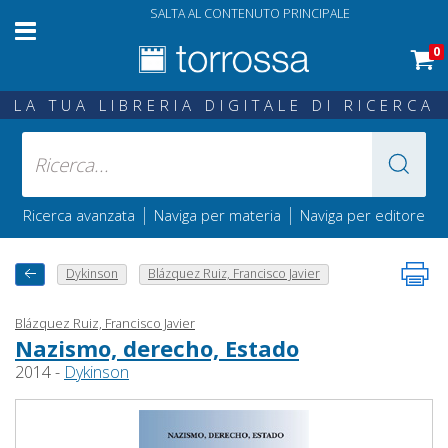
SALTA AL CONTENUTO PRINCIPALE
0
LA TUA LIBRERIA DIGITALE DI RICERCA
|
|
Ricerca avanzata
Naviga per materia
Naviga per editore
Dykinson
Blázquez Ruiz, Francisco Javier
Blázquez Ruiz, Francisco Javier
Nazismo, derecho, Estado
2014 -
Dykinson