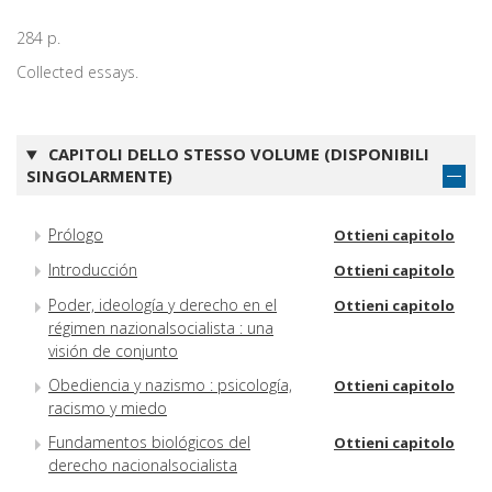
284 p.
Collected essays.
CAPITOLI DELLO STESSO VOLUME (DISPONIBILI
SINGOLARMENTE)
Prólogo
Ottieni capitolo
Introducción
Ottieni capitolo
Poder, ideología y derecho en el
Ottieni capitolo
régimen nazionalsocialista : una
visión de conjunto
Obediencia y nazismo : psicología,
Ottieni capitolo
racismo y miedo
Fundamentos biológicos del
Ottieni capitolo
derecho nacionalsocialista