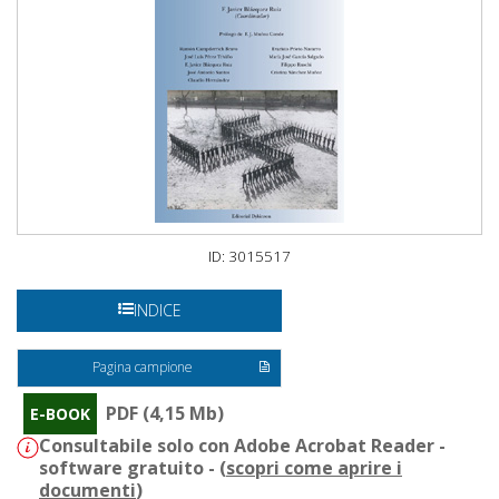
ID: 3015517
INDICE
Pagina campione
PDF (4,15 Mb)
E-BOOK
Consultabile solo con Adobe Acrobat Reader -
software gratuito - (
scopri come aprire i
documenti
)