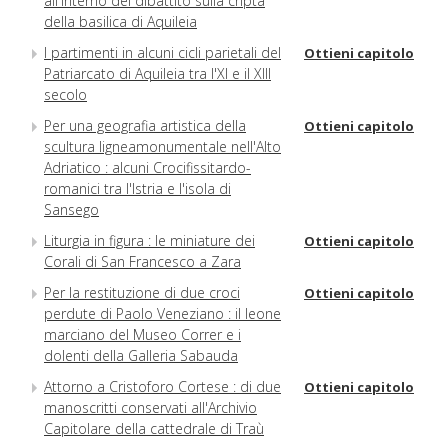
all'interno del dibattito sulla cripta
della basilica di Aquileia
I partimenti in alcuni cicli parietali del
Ottieni capitolo
Patriarcato di Aquileia tra l'XI e il XIII
secolo
Per una geografia artistica della
Ottieni capitolo
scultura ligneamonumentale nell'Alto
Adriatico : alcuni Crocifissitardo-
romanici tra l'Istria e l'isola di
Sansego
Liturgia in figura : le miniature dei
Ottieni capitolo
Corali di San Francesco a Zara
Per la restituzione di due croci
Ottieni capitolo
perdute di Paolo Veneziano : il leone
marciano del Museo Correr e i
dolenti della Galleria Sabauda
Attorno a Cristoforo Cortese : di due
Ottieni capitolo
manoscritti conservati all'Archivio
Capitolare della cattedrale di Traù