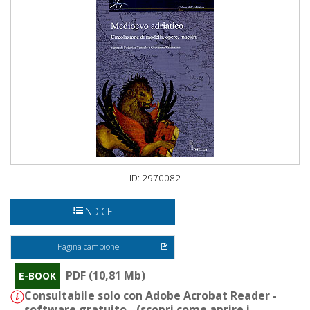
ID: 2970082
INDICE
Pagina campione
PDF (10,81 Mb)
E-BOOK
Consultabile solo con Adobe Acrobat Reader -
software gratuito - (
scopri come aprire i