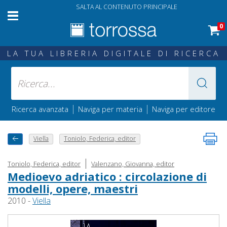
SALTA AL CONTENUTO PRINCIPALE
0
LA TUA LIBRERIA DIGITALE DI RICERCA
|
|
Ricerca avanzata
Naviga per materia
Naviga per editore
Viella
Toniolo, Federica, editor
|
Toniolo, Federica, editor
Valenzano, Giovanna, editor
Medioevo adriatico : circolazione di
modelli, opere, maestri
2010 -
Viella