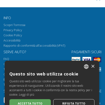
INFO
Scopri Torrossa
Privacy Policy
Cookie Policy
Accessibilità
Rapporto di conformità all'accessibilità (VPAT)
SERVE AIUTO?
PAGAMENTI SICURI
FAQ
Come aprire i nostri documenti
×
Torrossa Reader
Questo sito web utilizza cookie
Condizioni d'uso
ITALIAN
Email:
helpdesk@torrossa.com
Questo sito web utilizza i cookie per migliorare la tua
SPANISH
Tel:
+39 055 5018800
esperienza di navigazione. Utilizzando il nostro sito web
acconsenti a tutti i cookie in conformità con la nostra policy per i
SEGUICI SU
LE NOSTRE RISORSE
FRENCH
cookie.
Leggi di più
Torrossa Info
ENGLISH
Torrossa per Istituzioni
ACCETTA TUTTO
RIFIUTA TUTTO