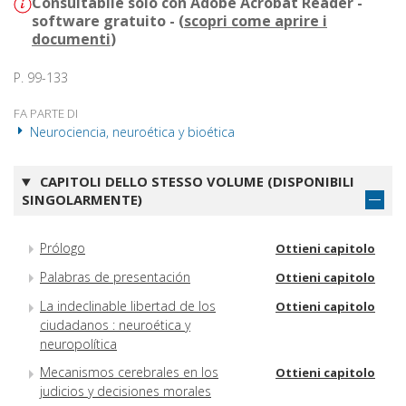
Consultabile solo con Adobe Acrobat Reader -
software gratuito - (
scopri come aprire i
documenti
)
P. 99-133
FA PARTE DI
Neurociencia, neuroética y bioética
CAPITOLI DELLO STESSO VOLUME (DISPONIBILI
SINGOLARMENTE)
Prólogo
Ottieni capitolo
Palabras de presentación
Ottieni capitolo
La indeclinable libertad de los
Ottieni capitolo
ciudadanos : neuroética y
neuropolítica
Mecanismos cerebrales en los
Ottieni capitolo
judicios y decisiones morales