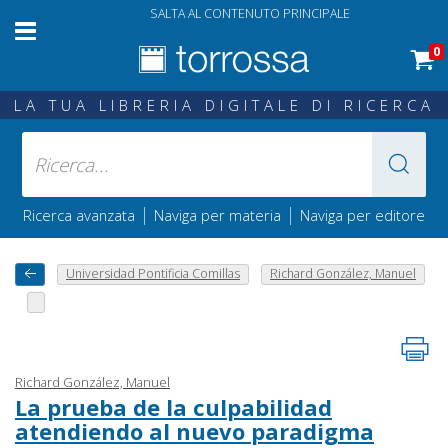
SALTA AL CONTENUTO PRINCIPALE
0
LA TUA LIBRERIA DIGITALE DI RICERCA
|
|
Ricerca avanzata
Naviga per materia
Naviga per editore
Universidad Pontificia Comillas
Richard González, Manuel
Richard González, Manuel
La prueba de la culpabilidad
atendiendo al nuevo paradigma