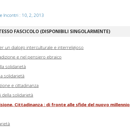
e Incontri : 10, 2, 2013
TESSO FASCICOLO (DISPONIBILI SINGOLARMENTE)
er un dialogo interculturale e interreligioso
tradizione e nel pensiero ebraico
lla solidarietà
la solidarietà
azione e cittadinanza
i della solidarietà
sione, Cittadinanza : di fronte alle sfide del nuovo millennio
arietà