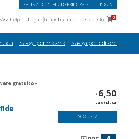
SALTA AL CONTENUTO PRINCIPALE
LINGUA
0
FAQ
|
help
Log in
|
Registrazione
Carrello
anzata
|
Naviga per materia
|
Naviga per editore
ware gratuito -
6,50
EUR
Iva esclusa
sfide
ACQUISTA
A