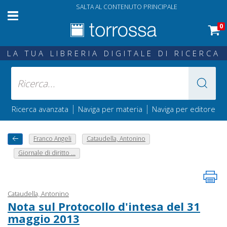
SALTA AL CONTENUTO PRINCIPALE
0
LA TUA LIBRERIA DIGITALE DI RICERCA
|
|
Ricerca avanzata
Naviga per materia
Naviga per editore
Franco Angeli
Cataudella, Antonino
Giornale di diritto ...
Cataudella, Antonino
Nota sul Protocollo d'intesa del 31
maggio 2013