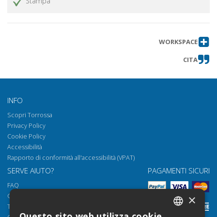
Stampa
WORKSPACE
CITA
INFO
Scopri Torrossa
Privacy Policy
Cookie Policy
Accessibilità
Rapporto di conformità all'accessibilità (VPAT)
SERVE AIUTO?
PAGAMENTI SICURI
FAQ
Come aprire i nostri documenti
×
Torrossa Reader
Questo sito web utilizza cookie