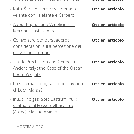
Rath, Śuri ed Hercle : sul donario
Ottieni articolo
veiente con l'elefante e Cerbero
About Raptus and Veneficium in
Ottieni articolo
Marcian's Institutions
Coinvolgere per persuadere :
Ottieni articolo
considerazioni sulla percezione dei
rilievi storici romani
Textile Production and Gender in
Ottieni articolo
Ancient Italy : the Case of the Oscan
Loom Weights
Lo schema iconografico dei cavalieri
Ottieni articolo
di Locri Marasà
Inuus, Indiges, Sol : Castrum Inui : il
Ottieni articolo
santuario al Fosso dell'Incastro
(Ardea) e le sue divinità
L'ospite greco e il re indigeno :
Ottieni articolo
MOSTRA ALTRO
riflessioni sul mito di Busiride