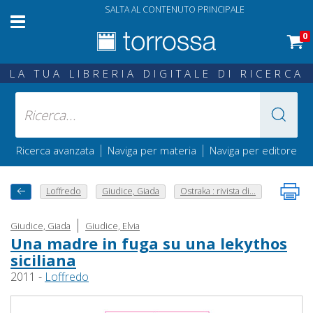
SALTA AL CONTENUTO PRINCIPALE
0
LA TUA LIBRERIA DIGITALE DI RICERCA
|
|
Ricerca avanzata
Naviga per materia
Naviga per editore
Loffredo
Giudice, Giada
Ostraka : rivista di...
|
Giudice, Giada
Giudice, Elvia
Una madre in fuga su una lekythos
siciliana
2011 -
Loffredo