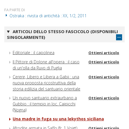
FA PARTE DI
Ostraka : rivista di antichità : XX, 1/2, 2011
ARTICOLI DELLO STESSO FASCICOLO (DISPONIBILI
SINGOLARMENTE)
Editoriale : il capolinea
Ottieni articolo
Il Pittore di Dolone all'opera : il caso
Ottieni articolo
di un'olla da Ruvo di Puglia
Cerere, Libero e Libera a Gabii : una
Ottieni articolo
nuova proposta ricostruttiva della
storia edilizia del santuario orientale
Un nuovo santuario extraurbano a
Ottieni articolo
Gubbio : il tempio in loc. Caipicchi
(Nogna)
Una madre in fuga su una lekythos siciliana
Afrodite armata in Saffo (fr. 1 Voigt)
Ottieni articolo