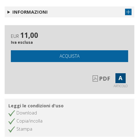
Stamnoide Ollae des 8. bis 6.
Ottieni articolo
Jahrhunderts v. Chr. aus Kampanien,
INFORMAZIONI
Etrurien und Latium : ein Modellfall
für die Entwicklung der italo-
geometrischen Keramik
11,00
EUR
Una trireme di Cosa : il rostro iscritto
Ottieni articolo
Iva esclusa
delle Egadi e il ruolo delle colonie
latine nella flotta romana
ACQUISTA
Recensioni
Ottieni articolo
A
PDF
ARTICOLO
Leggi le condizioni d'uso
Download
Copia/incolla
Stampa