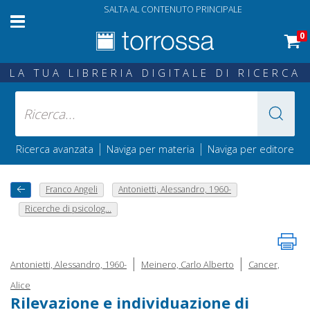
SALTA AL CONTENUTO PRINCIPALE
0
LA TUA LIBRERIA DIGITALE DI RICERCA
|
|
Ricerca avanzata
Naviga per materia
Naviga per editore
Franco Angeli
Antonietti, Alessandro, 1960-
Ricerche di psicolog...
|
|
Antonietti, Alessandro, 1960-
Meinero, Carlo Alberto
Cancer,
Alice
Rilevazione e individuazione di