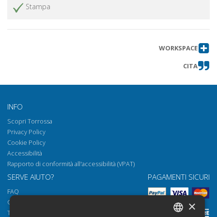
Stampa
WORKSPACE
CITA
INFO
Scopri Torrossa
Privacy Policy
Cookie Policy
Accessibilità
Rapporto di conformità all'accessibilità (VPAT)
SERVE AIUTO?
PAGAMENTI SICURI
FAQ
Come aprire i nostri documenti
×
Torrossa Reader