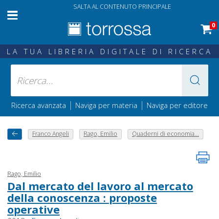
SALTA AL CONTENUTO PRINCIPALE
0
LA TUA LIBRERIA DIGITALE DI RICERCA
|
|
Ricerca avanzata
Naviga per materia
Naviga per editore
Franco Angeli
Rago, Emilio
Quaderni di economia...
Rago, Emilio
Dal mercato del lavoro al mercato
della conoscenza : proposte
operative