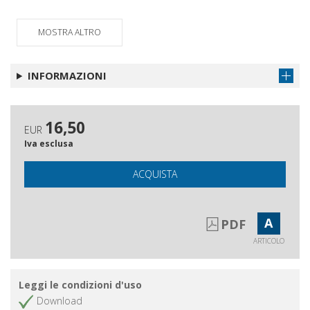
L'apprendistato, le politiche attive
Ottieni articolo
per l'inserimento dei giovani al lavoro
MOSTRA ALTRO
Appendice : fabbisogni professionali
Ottieni articolo
delle imprese e transizione scuola
INFORMAZIONI
lavoro
16,50
EUR
Iva esclusa
ACQUISTA
A
PDF
ARTICOLO
Leggi le condizioni d'uso
Download