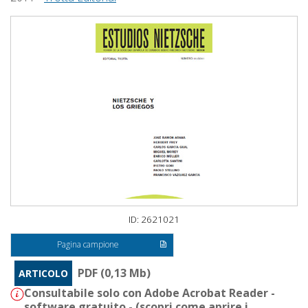
ID: 2621021
Pagina campione
PDF (0,13 Mb)
ARTICOLO
Consultabile solo con Adobe Acrobat Reader -
software gratuito - (
scopri come aprire i