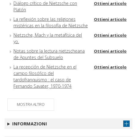
Diálogo crítico de Nietzsche con
Ottieni articolo
Platón
La reflexión sobre las religiones
Ottieni articolo
mistéricas en la filosofía de Nietzsche
Nietzsche, Mach y la metafísica del
Ottieni articolo
yo.
Notas sobre la lectura nietzscheana
Ottieni articolo
de Apuntes del Subsuelo
La recepción de Nietzsche en el
Ottieni articolo
campo filosófico del
tardofranquismo : el caso de
Fernando Savater, 1970-1974
MOSTRA ALTRO
INFORMAZIONI