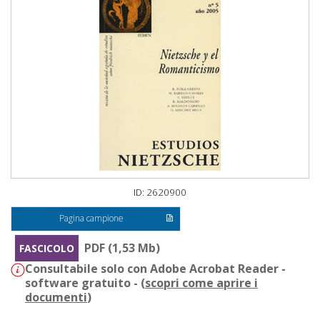
ID: 2620900
Pagina campione
PDF (1,53 Mb)
FASCICOLO
Consultabile solo con Adobe Acrobat Reader -
software gratuito - (
scopri come aprire i
documenti
)