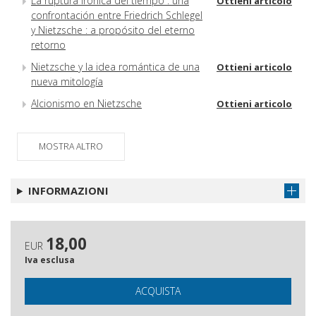
La ruptura irónica del tiempo : una
Ottieni articolo
confrontación entre Friedrich Schlegel
y Nietzsche : a propósito del eterno
retorno
Nietzsche y la idea romántica de una
Ottieni articolo
nueva mitología
Alcionismo en Nietzsche
Ottieni articolo
MOSTRA ALTRO
INFORMAZIONI
18,00
EUR
Iva esclusa
ACQUISTA