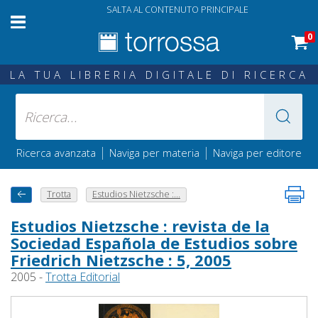
SALTA AL CONTENUTO PRINCIPALE
0
LA TUA LIBRERIA DIGITALE DI RICERCA
|
|
Ricerca avanzata
Naviga per materia
Naviga per editore
Trotta
Estudios Nietzsche :...
Estudios Nietzsche : revista de la
Sociedad Española de Estudios sobre
Friedrich Nietzsche : 5, 2005
2005 -
Trotta Editorial