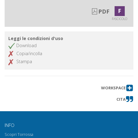
F
PDF
FASCICOLO
Leggi le condizioni d'uso
Download
Copia/incolla
Stampa
WORKSPACE
CITA
INFO
Scopri Torrossa