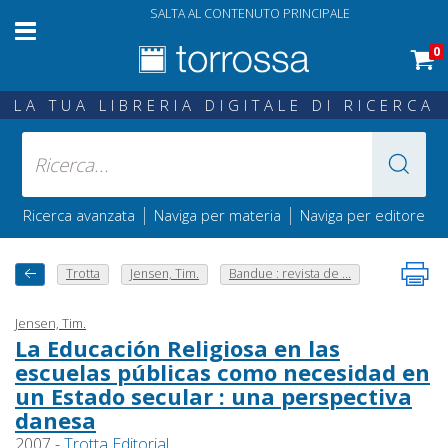
SALTA AL CONTENUTO PRINCIPALE
0
LA TUA LIBRERIA DIGITALE DI RICERCA
|
|
Ricerca avanzata
Naviga per materia
Naviga per editore
Trotta
Jensen, Tim.
Bandue : revista de ...
Jensen, Tim.
La Educación Religiosa en las
escuelas públicas como necesidad en
un Estado secular : una perspectiva
danesa
2007 -
Trotta Editorial