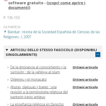
software gratuito - (
scopri come aprire i
documenti
)
P. 135-153
FA PARTE DI
Bandue : revista de la Sociedad Española de Ciencias de las
Religiones : I, 2007
ARTICOLI DELLO STESSO FASCICOLO (DISPONIBILI
SINGOLARMENTE)
De la ignorancia al conocimiento y la
Ottieni articolo
sumisión : de la yahiliyya al islam
Orígenes y el monacato
Ottieni articolo
Ahuras, daëuuas y bagas : una
Ottieni articolo
revisión a la terminología religiosa del
panteón iranio antiguo
La enseñanza religiosa en Derecho
Ottieni articolo