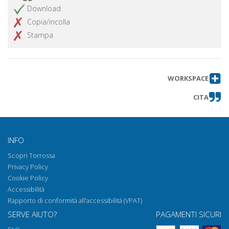
Download
Copia/incolla
Stampa
WORKSPACE
CITA
INFO
Scopri Torrossa
Privacy Policy
Cookie Policy
Accessibilità
Rapporto di conformità all'accessibilità (VPAT)
SERVE AIUTO?
PAGAMENTI SICURI