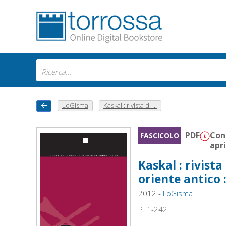
LoGisma
Kaskal : rivista di ...
PDF
Con
FASCICOLO
apr
Kaskal : rivista
oriente antico :
2012 -
LoGisma
P. 1-242