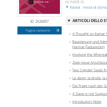
FA PARTE DI
Kaskal : rivista di sto
ARTICOLI DELLO S
ID: 2526057
Pagina campione
A Thought on Itamar 
Bauplanung und Admini
Harmal (Šaduppûm)
Involving the Wherea
Zwei neue Anschlüss
Two Cylinder Seals f
Le devin, la droite, l
Die Frage nach der G
A Slave is not Supp
Introductory Note