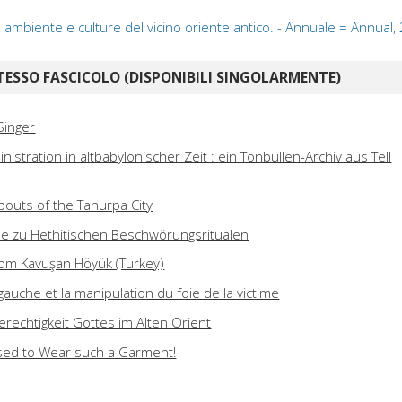
ria, ambiente e culture del vicino oriente antico. - Annuale = Annua
TESSO FASCICOLO (DISPONIBILI SINGOLARMENTE)
Singer
stration in altbabylonischer Zeit : ein Tonbullen-Archiv aus Tell
bouts of the Tahurpa City
e zu Hethitischen Beschwörungsritualen
rom Kavuşan Höyük (Turkey)
a gauche et la manipulation du foie de la victime
erechtigkeit Gottes im Alten Orient
osed to Wear such a Garment!