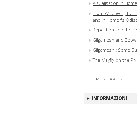
Visualisation in Hom
From Wild Being to H
and in Homer's Odis
Repetition and the D
Gilgamesh and Beowu
Gilgamesh : Some Sug
The Mayfly on the Riv
MOSTRA ALTRO
INFORMAZIONI