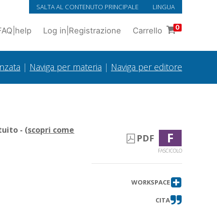
SALTA AL CONTENUTO PRINCIPALE
LINGUA
0
FAQ
|
help
Log in
|
Registrazione
Carrello
anzata
|
Naviga per materia
|
Naviga per editore
uito - (
scopri come
F
PDF
FASCICOLO
WORKSPACE
CITA