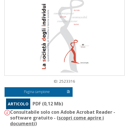
ID: 2523316
Pagina campione
PDF (0,12 Mb)
ARTICOLO
Consultabile solo con Adobe Acrobat Reader -
software gratuito - (
scopri come aprire i
documenti
)