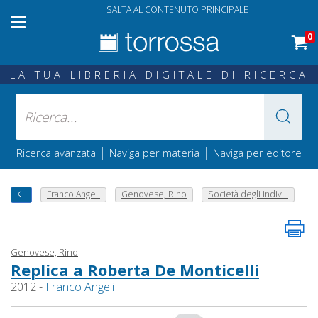
SALTA AL CONTENUTO PRINCIPALE
0
LA TUA LIBRERIA DIGITALE DI RICERCA
|
|
Ricerca avanzata
Naviga per materia
Naviga per editore
Franco Angeli
Genovese, Rino
Società degli indiv...
Genovese, Rino
Replica a Roberta De Monticelli
2012 -
Franco Angeli