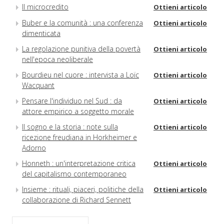
Il microcredito
Ottieni articolo
Buber e la comunità : una conferenza
Ottieni articolo
dimenticata
La regolazione punitiva della povertà
Ottieni articolo
nell'epoca neoliberale
Bourdieu nel cuore : intervista a Loïc
Ottieni articolo
Wacquant
Pensare l'individuo nel Sud : da
Ottieni articolo
attore empirico a soggetto morale
Il sogno e la storia : note sulla
Ottieni articolo
ricezione freudiana in Horkheimer e
Adorno
Honneth : un'interpretazione critica
Ottieni articolo
del capitalismo contemporaneo
Insieme : rituali, piaceri, politiche della
Ottieni articolo
collaborazione di Richard Sennett
Replica a Roberta De Monticelli