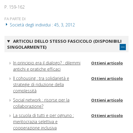
P. 159-162
FA PARTE DI
Società degli individui : 45, 3, 2012
ARTICOLI DELLO STESSO FASCICOLO (DISPONIBILI
SINGOLARMENTE)
In principio era il dialogo? : dilemmi
Ottieni articolo
antichi e pratiche efficaci
Il cohousing : tra solidarietà e
Ottieni articolo
strategie di riduzione della
complessità
Social network : risorse per la
Ottieni articolo
collaborazione?
La scuola di tutti e per ognuno :
Ottieni articolo
meritocrazia selettiva e
cooperazione inclusiva