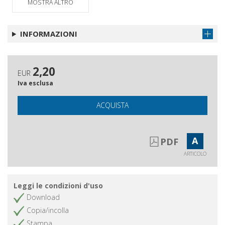
MOSTRA ALTRO
Note di lettura
Ottieni articolo
Abstract e autori
Ottieni articolo
INFORMAZIONI
2,20
EUR
Iva esclusa
ACQUISTA
A
PDF
ARTICOLO
Leggi le condizioni d'uso
Download
Copia/incolla
Stampa