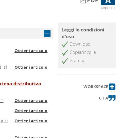
PDF
ARTICOLO
Leggi le condizioni
d'uso
Download
Ottieni articolo
Copia/incolla
Stampa
lisi
Ottieni articolo
catena distributiva
WORKSPACE
CITA
ri
Ottieni articolo
Ottieni articolo
rici
Ottieni articolo
Ottieni articolo