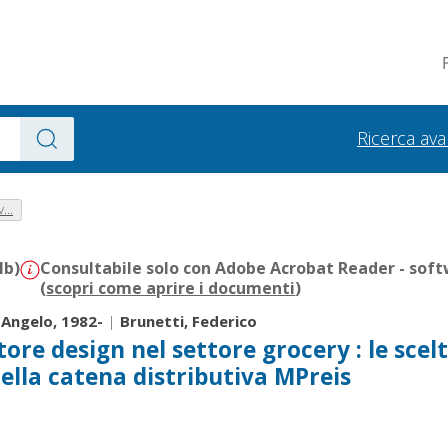
Ricerca av
...
Mb)
Consultabile solo con Adobe Acrobat Reader - soft
(
scopri come aprire i documenti
)
 Angelo, 1982-
|
Brunetti, Federico
store design nel settore grocery : le scel
della catena distributiva MPreis