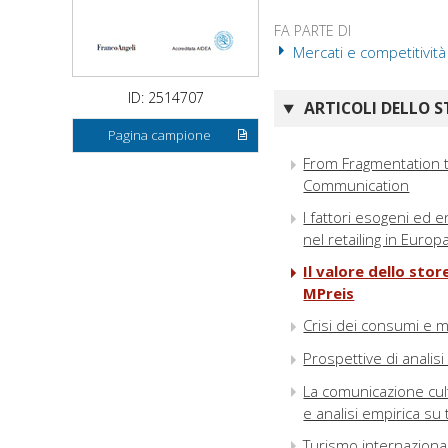
FA PARTE DI
Mercati e competitività
ID: 2514707
ARTICOLI DELLO S
Pagina campione
From Fragmentation t
Communication
I fattori esogeni ed e
nel retailing in Europ
Il valore dello stor
MPreis
Crisi dei consumi e m
Prospettive di analisi
La comunicazione cult
e analisi empirica su 
Turismo internazional