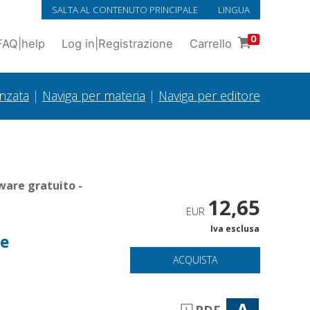
SALTA AL CONTENUTO PRINCIPALE
LINGUA
0
FAQ
|
help
Log in
|
Registrazione
Carrello
anzata
|
Naviga per materia
|
Naviga per editore
ware gratuito -
12,65
EUR
Iva esclusa
te
ACQUISTA
A