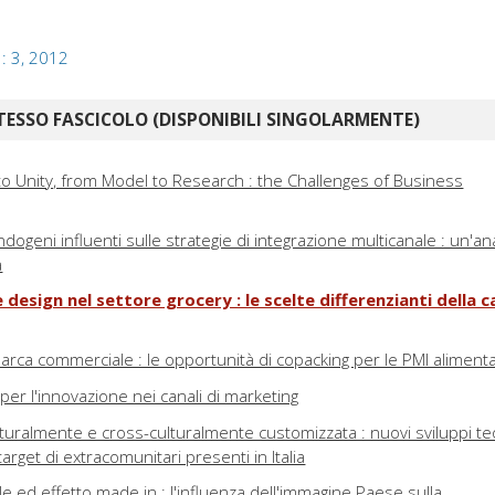
 : 3, 2012
TESSO FASCICOLO (DISPONIBILI SINGOLARMENTE)
o Unity, from Model to Research : the Challenges of Business
ndogeni influenti sulle strategie di integrazione multicanale : un'ana
a
e design nel settore grocery : le scelte differenzianti della 
arca commerciale : le opportunità di copacking per le PMI alimenta
 per l'innovazione nei canali di marketing
uralmente e cross-culturalmente customizzata : nuovi sviluppi teo
target di extracomunitari presenti in Italia
e ed effetto made in : l'influenza dell'immagine Paese sulla