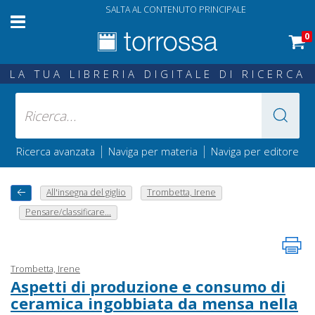
SALTA AL CONTENUTO PRINCIPALE
0
LA TUA LIBRERIA DIGITALE DI RICERCA
|
|
Ricerca avanzata
Naviga per materia
Naviga per editore
All'insegna del giglio
Trombetta, Irene
Pensare/classificare...
Trombetta, Irene
Aspetti di produzione e consumo di
ceramica ingobbiata da mensa nella