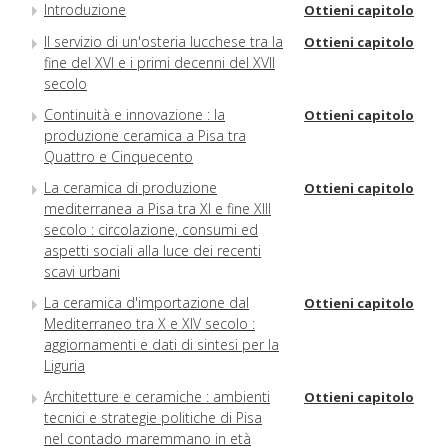
Introduzione
Ottieni capitolo
Il servizio di un'osteria lucchese tra la
Ottieni capitolo
fine del XVI e i primi decenni del XVII
secolo
Continuità e innovazione : la
Ottieni capitolo
produzione ceramica a Pisa tra
Quattro e Cinquecento
La ceramica di produzione
Ottieni capitolo
mediterranea a Pisa tra XI e fine XIII
secolo : circolazione, consumi ed
aspetti sociali alla luce dei recenti
scavi urbani
La ceramica d'importazione dal
Ottieni capitolo
Mediterraneo tra X e XIV secolo :
aggiornamenti e dati di sintesi per la
Liguria
Architetture e ceramiche : ambienti
Ottieni capitolo
tecnici e strategie politiche di Pisa
nel contado maremmano in età