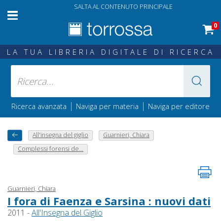
SALTA AL CONTENUTO PRINCIPALE
0
LA TUA LIBRERIA DIGITALE DI RICERCA
|
|
Ricerca avanzata
Naviga per materia
Naviga per editore
All'insegna del giglio
Guarnieri, Chiara
Complessi forensi de...
Guarnieri, Chiara
I fora di Faenza e Sarsina : nuovi dati
2011 -
All'Insegna del Giglio