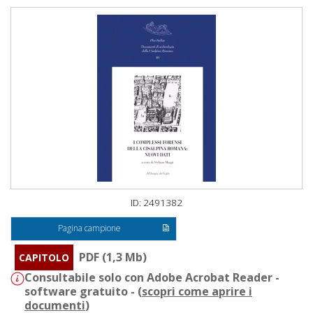
ID: 2491382
Pagina campione
PDF (1,3 Mb)
CAPITOLO
Consultabile solo con Adobe Acrobat Reader -
software gratuito - (
scopri come aprire i
documenti
)