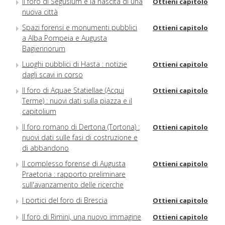
Il foro di Segusium e la nascita di una
Ottieni capitolo
nuova città
Spazi forensi e monumenti pubblici
Ottieni capitolo
a Alba Pompeia e Augusta
Bagiennorum
Luoghi pubblici di Hasta : notizie
Ottieni capitolo
dagli scavi in corso
Il foro di Aquae Statiellae (Acqui
Ottieni capitolo
Terme) : nuovi dati sulla piazza e il
capitolium
Il foro romano di Dertona (Tortona) :
Ottieni capitolo
nuovi dati sulle fasi di costruzione e
di abbandono
Il complesso forense di Augusta
Ottieni capitolo
Praetoria : rapporto preliminare
sull'avanzamento delle ricerche
I portici del foro di Brescia
Ottieni capitolo
Il foro di Rimini, una nuovo immagine
Ottieni capitolo