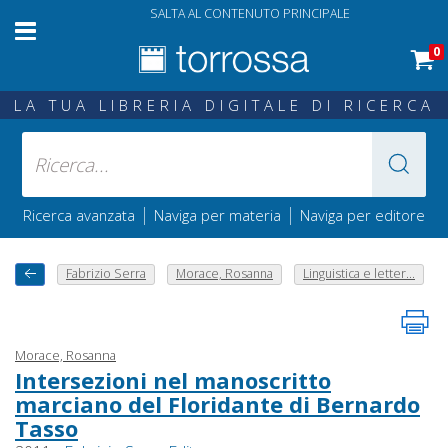
SALTA AL CONTENUTO PRINCIPALE
0
LA TUA LIBRERIA DIGITALE DI RICERCA
|
|
Ricerca avanzata
Naviga per materia
Naviga per editore
Fabrizio Serra
Morace, Rosanna
Linguistica e letter...
Morace, Rosanna
Intersezioni nel manoscritto
marciano del Floridante di Bernardo
Tasso