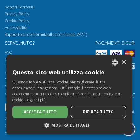
Scopri Torrossa
Privacy Policy
Cookie Policy
Accessibilità
Rapporto di conformità all'accessibilità (VPAT)
SERVE AIUTO?
PAGAMENTI SICURI
FAQ
Come aprire i nostri documenti
×
Torrossa Reader
Questo sito web utilizza cookie
Condizioni d'uso
ITALIAN
Email:
helpdesk@torrossa.com
Questo sito web utilizza i cookie per migliorare la tua
SPANISH
Tel:
+39 055 5018800
esperienza di navigazione. Utilizzando il nostro sito web
acconsenti a tutti i cookie in conformità con la nostra policy per i
SEGUICI SU
LE NOSTRE RISORSE
FRENCH
cookie.
Leggi di più
Torrossa Info
ENGLISH
Torrossa per Istituzioni
ACCETTA TUTTO
RIFIUTA TUTTO
GERMAN
Torrossa Open
Copyright 2000-2026
MOSTRA DETTAGLI
Library Services
Casalini Libri
Publisher Services
P.IVA IT03106600483