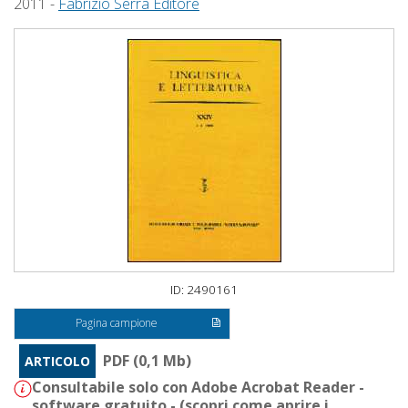
2011 -
Fabrizio Serra Editore
ID: 2490161
Pagina campione
PDF (0,1 Mb)
ARTICOLO
Consultabile solo con Adobe Acrobat Reader -
software gratuito - (
scopri come aprire i