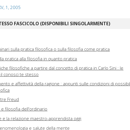
 XV, 1, 2005
TESSO FASCICOLO (DISPONIBILI SINGOLARMENTE)
nari sulla pratica filosofica o sulla filosofia come pratica
la pratica alla filosofia in quanto pratica
che filosofiche a partire dal concetto di pratica in Carlo Sini : le
 il conosci te stesso
ento e affettività della ragione : appunti sulle condizioni di possibil
sofica
ltre Freud
 filosofia dell'ordinario
he e la relazione maestro-apprendista oggi
 fenomenologia e salute della mente