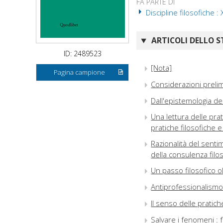
FA PARTE DI
Discipline filosofiche :
ARTICOLI DELLO S
ID: 2489523
[Nota]
Pagina campione
Considerazioni prelimi
Dall'epistemologia del
Una lettura delle prati
pratiche filosofiche e
Razionalità del sentim
della consulenza filo
Un passo filosofico o
Antiprofessionalismo e
Il senso delle pratic
Salvare i fenomeni :