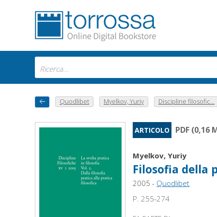
Quodlibet
Myelkov, Yuriy
Discipline filosofic...
PDF (0,16 
ARTICOLO
Myelkov, Yuriy
Filosofia della
2005 -
Quodlibet
P. 255-274