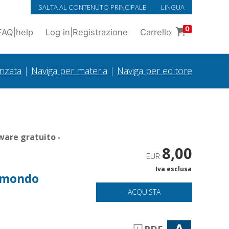
SALTA AL CONTENUTO PRINCIPALE
LINGUA
0
FAQ
|
help
Log in
|
Registrazione
Carrello
anzata
|
Naviga per materia
|
Naviga per editore
ware gratuito -
8,00
EUR
Iva esclusa
l mondo
ACQUISTA
A