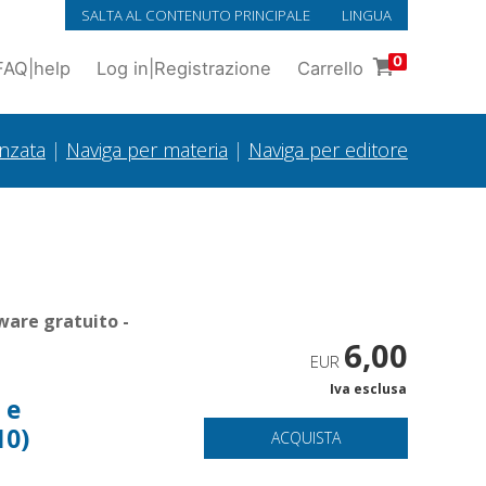
SALTA AL CONTENUTO PRINCIPALE
LINGUA
0
FAQ
|
help
Log in
|
Registrazione
Carrello
anzata
|
Naviga per materia
|
Naviga per editore
ware gratuito -
6,00
EUR
Iva esclusa
 e
10)
ACQUISTA