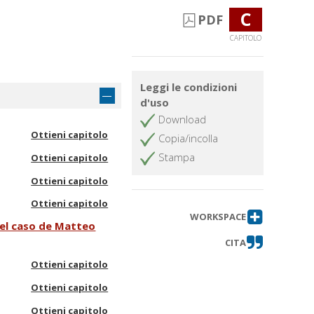
C
PDF
CAPITOLO
Leggi le condizioni
d'uso
Download
Ottieni capitolo
Copia/incolla
Stampa
Ottieni capitolo
Ottieni capitolo
Ottieni capitolo
WORKSPACE
: el caso de Matteo
CITA
Ottieni capitolo
Ottieni capitolo
Ottieni capitolo