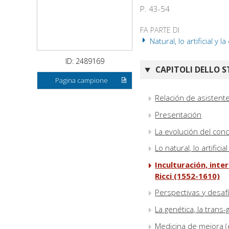
P. 43-54
FA PARTE DI
Natural, lo artificial y l
ID: 2489169
CAPITOLI DELLO S
Pagina campione
Relación de asistent
Presentación
La evolución del conc
Lo natural, lo artific
Inculturación, inte
Ricci (1552-1610)
Perspectivas y desafí
La genética, la trans-
Medicina de mejora 