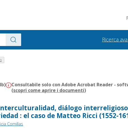
Ricerca av
o
Mb)
Consultabile solo con Adobe Acrobat Reader - soft
(
scopri come aprire i documenti
)
interculturalidad, diálogo interreligioso
riedad : el caso de Matteo Ricci (1552-16
icia Comillas