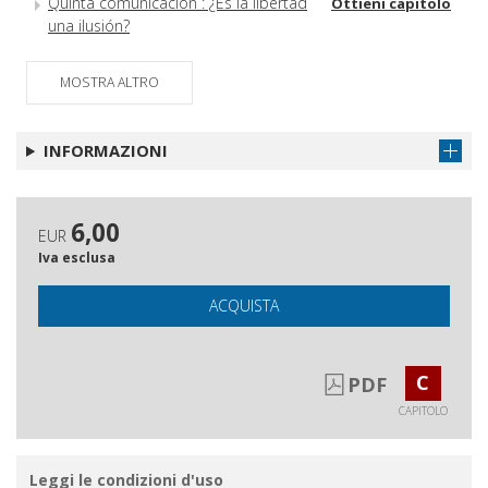
Quinta comunicación : ¿Es la libertad
Ottieni capitolo
una ilusión?
Sexta comunicación : h+
Ottieni capitolo
transhumanismo
MOSTRA ALTRO
INFORMAZIONI
6,00
EUR
Iva esclusa
ACQUISTA
C
PDF
CAPITOLO
Leggi le condizioni d'uso