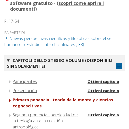
software gratuito - (
scopri come aprire i
documenti
)
P. 17-54
FA PARTE DI
Nuevas perspectivas científicas y filosóficas sobre el ser
humano. - ( Estudios interdisciplinares ; 33)
CAPITOLI DELLO STESSO VOLUME (DISPONIBILI
SINGOLARMENTE)
Participantes
Ottieni capitolo
Presentación
Ottieni capitolo
Primera ponencia : teoría de la mente y ciencias
cognoscitivas
Segunda ponencia : perplejidad de
Ottieni capitolo
la teología ante la cuestión
antropológica