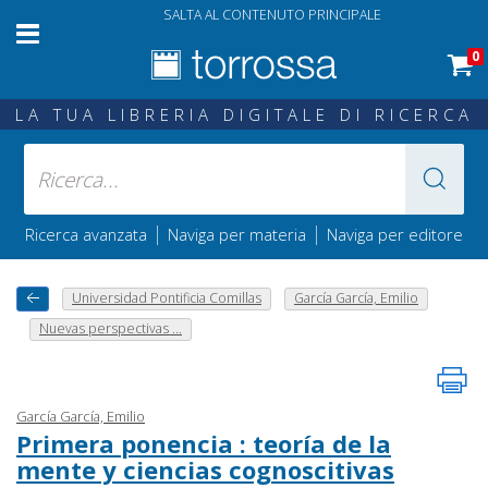
SALTA AL CONTENUTO PRINCIPALE
0
LA TUA LIBRERIA DIGITALE DI RICERCA
|
|
Ricerca avanzata
Naviga per materia
Naviga per editore
Universidad Pontificia Comillas
García García, Emilio
Nuevas perspectivas ...
García García, Emilio
Primera ponencia : teoría de la
mente y ciencias cognoscitivas