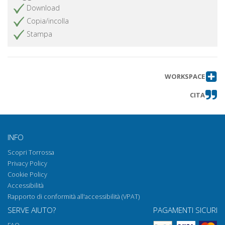
Download
Copia/incolla
Stampa
WORKSPACE
CITA
INFO
Scopri Torrossa
Privacy Policy
Cookie Policy
Accessibilità
Rapporto di conformità all'accessibilità (VPAT)
SERVE AIUTO?
PAGAMENTI SICURI