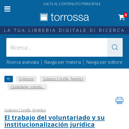
SALTA AL CONTENUTO PRINCIPALE
0
LA TUA LIBRERIA DIGITALE DI RICERCA
|
|
Ricerca avanzata
Naviga per materia
Naviga per editore
Dykinson
Solanes Corella, Ángeles
Ciudadanía, volunta...
Solanes Corella, Ángeles
El trabajo del voluntariado y su
institucionalización jurídica