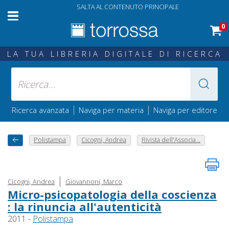
SALTA AL CONTENUTO PRINCIPALE
0
LA TUA LIBRERIA DIGITALE DI RICERCA
|
|
Ricerca avanzata
Naviga per materia
Naviga per editore
Polistampa
Cicogni, Andrea
Rivista dell'Associa...
|
Cicogni, Andrea
Giovannoni, Marco
Micro-psicopatologia della coscienza
: la rinuncia all'autenticità
2011 -
Polistampa