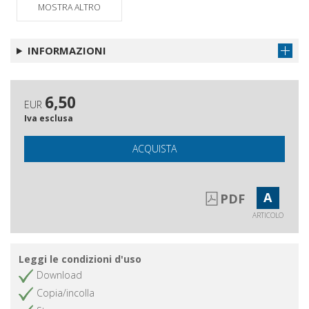
MOSTRA ALTRO
Gli Autori di questo numero
Ottieni articolo
Questa Rivista
Ottieni articolo
INFORMAZIONI
6,50
EUR
Iva esclusa
ACQUISTA
A
PDF
ARTICOLO
Leggi le condizioni d'uso
Download
Copia/incolla