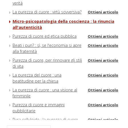
verità
La purezza di cuore : virtù sovversiva?
Ottieni articolo
Micro-psicopatologia della coscienza : la rinuncia
all'autenticità
Purezza di cuore ed etica pubblica
Ottieni articolo
Beati i puri? : sì, se l'economia si apre
Ottieni articolo
alla fraternità
Purezza di cuore, per rinnovare gli stili
Ottieni articolo
di vita
La purezza del cuore : una
Ottieni articolo
beatitudine per la chiesa
La purezza di cuore : una visione al
Ottieni articolo
femminile
Purezza di cuore e immagini
Ottieni articolo
pubblicitarie
Pura celluloide : la purezza di cuore
Ottieni articolo
nelle opere cinematografiche