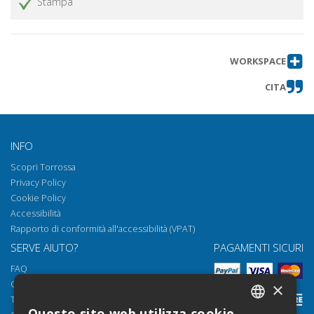
Stampa
WORKSPACE
CITA
INFO
Scopri Torrossa
Privacy Policy
Cookie Policy
Accessibilità
Rapporto di conformità all'accessibilità (VPAT)
SERVE AIUTO?
PAGAMENTI SICURI
FAQ
Come aprire i nostri documenti
×
Torrossa Reader
Questo sito web utilizza cookie