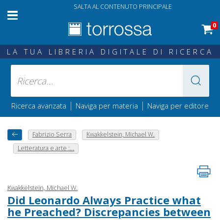
SALTA AL CONTENUTO PRINCIPALE
0
LA TUA LIBRERIA DIGITALE DI RICERCA
|
|
Ricerca avanzata
Naviga per materia
Naviga per editore
Fabrizio Serra
Kwakkelstein, Michael W.
Letteratura e arte :...
Kwakkelstein, Michael W.
Did Leonardo Always Practice what
he Preached? Discrepancies between