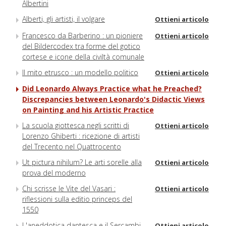
Albertini
Alberti, gli artisti, il volgare
Ottieni articolo
Francesco da Barberino : un pioniere
Ottieni articolo
del Bildercodex tra forme del gotico
cortese e icone della civiltà comunale
Il mito etrusco : un modello politico
Ottieni articolo
Did Leonardo Always Practice what he Preached?
Discrepancies between Leonardo's Didactic Views
on Painting and his Artistic Practice
La scuola giottesca negli scritti di
Ottieni articolo
Lorenzo Ghiberti : ricezione di artisti
del Trecento nel Quattrocento
Ut pictura nihilum? Le arti sorelle alla
Ottieni articolo
prova del moderno
Chi scrisse le Vite del Vasari :
Ottieni articolo
riflessioni sulla editio princeps del
1550
L'aneddotica dantesca e il Sercambi
Ottieni articolo