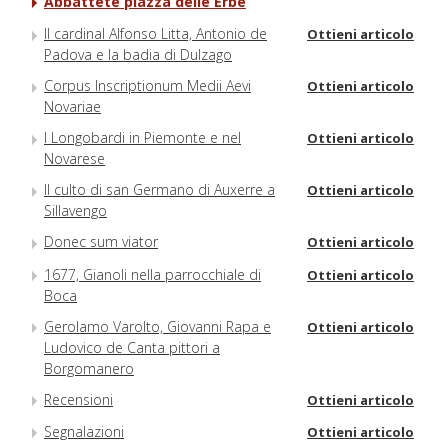
Abbattete piazza delle Erbe
Il cardinal Alfonso Litta, Antonio de
Ottieni articolo
Padova e la badia di Dulzago
Corpus Inscriptionum Medii Aevi
Ottieni articolo
Novariae
I Longobardi in Piemonte e nel
Ottieni articolo
Novarese
Il culto di san Germano di Auxerre a
Ottieni articolo
Sillavengo
Donec sum viator
Ottieni articolo
1677, Gianoli nella parrocchiale di
Ottieni articolo
Boca
Gerolamo Varolto, Giovanni Rapa e
Ottieni articolo
Ludovico de Canta pittori a
Borgomanero
Recensioni
Ottieni articolo
Segnalazioni
Ottieni articolo