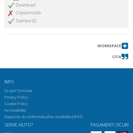
Download
Copia/incolla
Stampa (5)
WORKSPACE
CITA
INFO
Scopri Torrossa
Privacy Policy
Cookie Policy
Accessibilità
Rapporto di conformità all'accessibilità (VPAT)
SERVE AIUTO?
PAGAMENTI SICURI