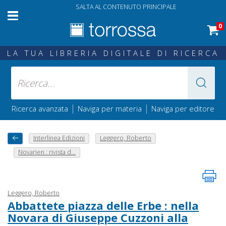
SALTA AL CONTENUTO PRINCIPALE
0
LA TUA LIBRERIA DIGITALE DI RICERCA
|
|
Ricerca avanzata
Naviga per materia
Naviga per editore
Interlinea Edizioni
Leggero, Roberto
Novarien : rivista d...
Leggero, Roberto
Abbattete piazza delle Erbe : nella
Novara di Giuseppe Cuzzoni alla