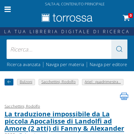
SALTA AL CONTENUTO PRINCIPALE
0
LA TUA LIBRERIA DIGITALE DI RICERCA
|
|
Ricerca avanzata
Naviga per materia
Naviga per editore
Bulzoni
Sacchettini, Rodolfo
Ariel : quadrimestra...
Sacchettini, Rodolfo
La traduzione impossibile da La
piccola Apocalisse di Landolfi ad
Amore (2 atti) di Fanny & Alexander