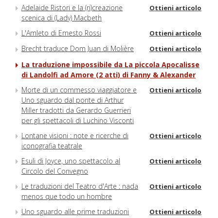
Adelaide Ristori e la (ri)creazione
Ottieni articolo
scenica di (Lady) Macbeth
L'Amleto di Ernesto Rossi
Ottieni articolo
Brecht traduce Dom Juan di Molière
Ottieni articolo
La traduzione impossibile da La piccola Apocalisse
di Landolfi ad Amore (2 atti) di Fanny & Alexander
Morte di un commesso viaggiatore e
Ottieni articolo
Uno sguardo dal ponte di Arthur
Miller tradotti da Gerardo Guerrieri
per gli spettacoli di Luchino Visconti
Lontane visioni : note e ricerche di
Ottieni articolo
iconografia teatrale
Esuli di Joyce, uno spettacolo al
Ottieni articolo
Circolo del Convegno
Le traduzioni del Teatro d'Arte : nada
Ottieni articolo
menos que todo un hombre
Uno sguardo alle prime traduzioni
Ottieni articolo