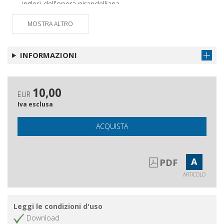
inglesi dell'opera pirandelliana
Gli svaghi della ricerca
Ottieni articolo
MOSTRA ALTRO
Il Fondo Visconti presso la
Ottieni articolo
Fondazione Istituto Gramsci
INFORMAZIONI
Una traduzione di Coriolano
Ottieni articolo
La Milano di Talli, di Bertolazzi e di
Ottieni articolo
Decio Guicciardi
10,00
EUR
Iva esclusa
ACQUISTA
A
PDF
ARTICOLO
Leggi le condizioni d'uso
Download