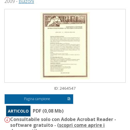
2009 -
Bulzoni
ID: 2464547
Pagina campione
PDF (0,08 Mb)
ARTICOLO
Consultabile solo con Adobe Acrobat Reader -
software gratuito - (
scopri come aprire i