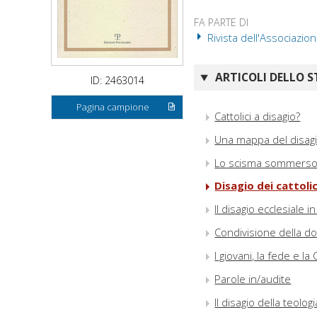
FA PARTE DI
Rivista dell'Associazion
ARTICOLI DELLO S
ID: 2463014
Pagina campione
Cattolici a disagio?
Una mappa del disagi
Lo scisma sommers
Disagio dei cattolici
Il disagio ecclesiale 
Condivisione della d
I giovani, la fede e la
Parole in/audite
Il disagio della teologi