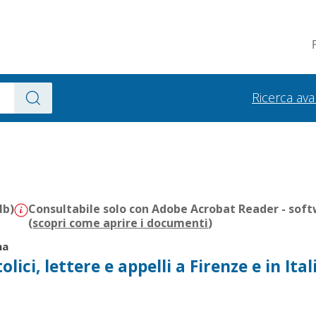
Ricerca av
Mb)
Consultabile solo con Adobe Acrobat Reader - soft
(
scopri come aprire i documenti
)
na
olici, lettere e appelli a Firenze e in Ital