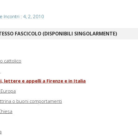
e Incontri : 4, 2, 2010
TESSO FASCICOLO (DISPONIBILI SINGOLARMENTE)
o cattolico
o
, lettere e appelli a Firenze e in Italia
in Europa
ottrina o buoni comportamenti
 Chiesa
a