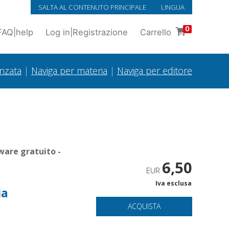
SALTA AL CONTENUTO PRINCIPALE
LINGUA
0
FAQ
|
help
Log in
|
Registrazione
Carrello
anzata
|
Naviga per materia
|
Naviga per editore
ware gratuito -
6,50
EUR
Iva esclusa
ia
ACQUISTA