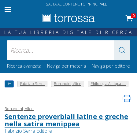
SALTA AL CONTENUTO PRINCIPALE
0
LA TUA LIBRERIA DIGITALE DI RICERCA
|
|
Ricerca avanzata
Naviga per materia
Naviga per editore
Fabrizio Serra
Bonandini, Alice
Philologia Antiqua :...
Bonandini, Alice
Sentenze proverbiali latine e greche
nella satira menippea
Fabrizio Serra Editore