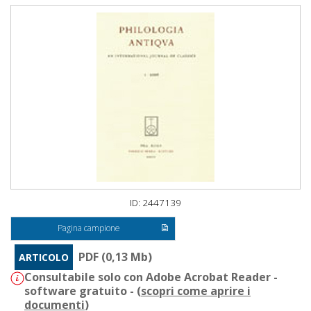
ID: 2447139
Pagina campione
PDF (0,13 Mb)
ARTICOLO
Consultabile solo con Adobe Acrobat Reader -
software gratuito - (
scopri come aprire i
documenti
)