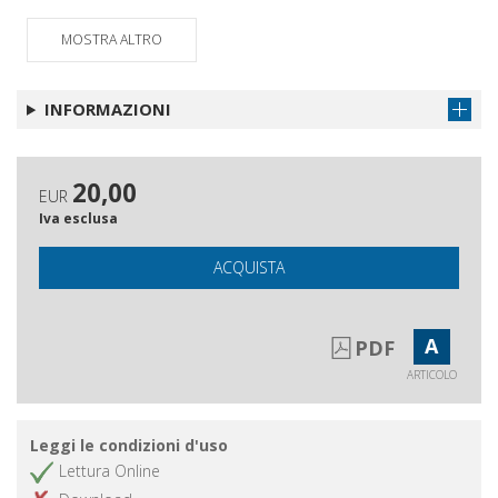
greca
MOSTRA ALTRO
Postfazione
Ottieni articolo
Indice dei passi discussi
Ottieni articolo
INFORMAZIONI
Indice generale
Ottieni articolo
20,00
EUR
Iva esclusa
ACQUISTA
A
PDF
ARTICOLO
Leggi le condizioni d'uso
Lettura Online