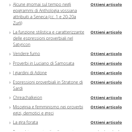
Alcune gnomai sul tempo negli
Ottieni articolo
epigrammi di Anthologia vossiana
attribuiti a Seneca (cc. 1 e 20-20a
Zurli)
La funzione stilistica e caratterizzante
Ottieni articolo
delle espressioni proverbiali nel
Satyricon
Vendere fumo
Ottieni articolo
Proverbi in Luciano di Samosata
Ottieni articolo
I giardini di Adone
Ottieni articolo
Espressioni proverbiali in Stratone di
Ottieni articolo
Sardi
Chreachalkeion
Ottieni articolo
Misoginia e femminismo nei proverbi
Ottieni articolo
egizi, demotici e greci
La gira forata
Ottieni articolo
Proverbi con animali nella poesia
Ottieni articolo