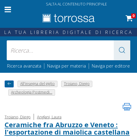
SALTA AL CONTENUTO PRINCIPALE
0
LA TUA LIBRERIA DIGITALE DI RICERCA
|
|
Ricerca avanzata
Naviga per materia
Naviga per editore
All'insegna del giglio
Troiano, Diego
Archeologia Postmedi...
|
Troiano, Diego
Anglani, Laura
Ceramiche fra Abruzzo e Veneto :
l'esportazione di maiolica castellana