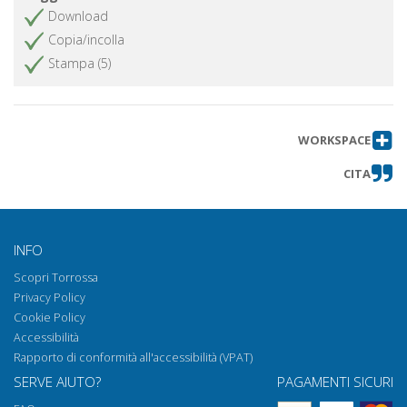
Download
Copia/incolla
Stampa (5)
WORKSPACE
CITA
INFO
Scopri Torrossa
Privacy Policy
Cookie Policy
Accessibilità
Rapporto di conformità all'accessibilità (VPAT)
SERVE AIUTO?
PAGAMENTI SICURI