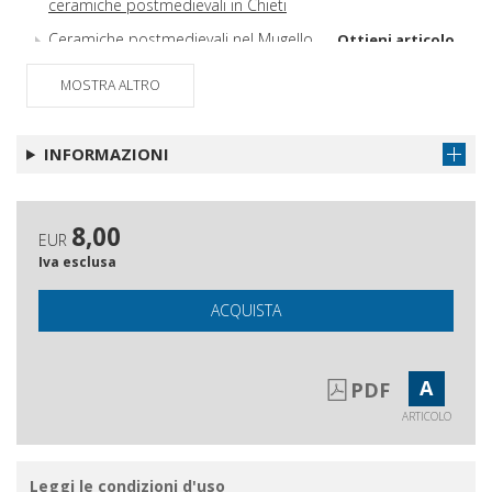
ceramiche postmedievali in Chieti
Ceramiche postmedievali nel Mugello
Ottieni articolo
Indagine paleopatologica sui resti
Ottieni articolo
MOSTRA ALTRO
scheletrici del vescovo di Alghero
Eliseo Giordano (1820-1906)
INFORMAZIONI
Archeologia postmedievale in Italia
Ottieni articolo
Recensioni
Ottieni articolo
8,00
EUR
Iva esclusa
ACQUISTA
A
PDF
ARTICOLO
Leggi le condizioni d'uso