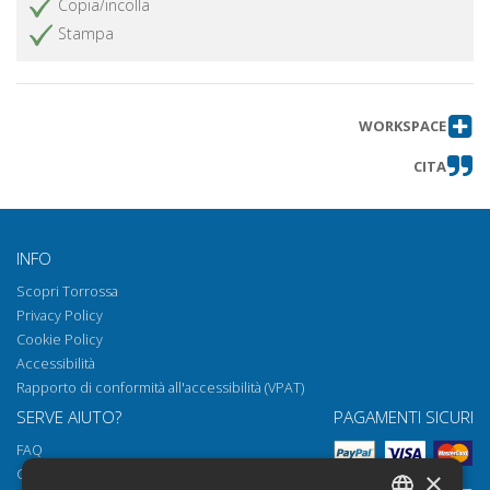
Copia/incolla
Stampa
WORKSPACE
CITA
INFO
Scopri Torrossa
Privacy Policy
Cookie Policy
Accessibilità
Rapporto di conformità all'accessibilità (VPAT)
SERVE AIUTO?
PAGAMENTI SICURI
FAQ
Come aprire i nostri documenti
×