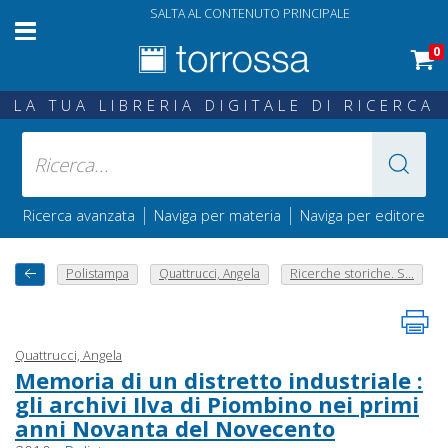
SALTA AL CONTENUTO PRINCIPALE
0
LA TUA LIBRERIA DIGITALE DI RICERCA
|
|
Ricerca avanzata
Naviga per materia
Naviga per editore
Polistampa
Quattrucci, Angela
Ricerche storiche. S...
Quattrucci, Angela
Memoria di un distretto industriale :
gli archivi Ilva di Piombino nei primi
anni Novanta del Novecento