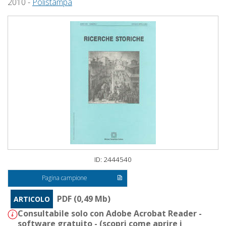
2010 -
Polistampa
ID: 2444540
Pagina campione
PDF (0,49 Mb)
ARTICOLO
Consultabile solo con Adobe Acrobat Reader -
software gratuito - (
scopri come aprire i