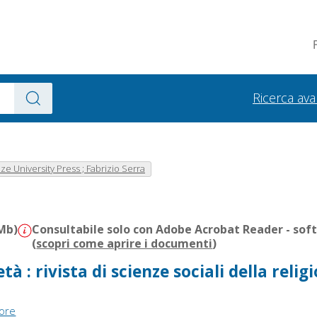
Ricerca av
nze University Press ; Fabrizio Serra
 Mb)
Consultabile solo con Adobe Acrobat Reader - sof
(
scopri come aprire i documenti
)
tà : rivista di scienze sociali della religi
tore