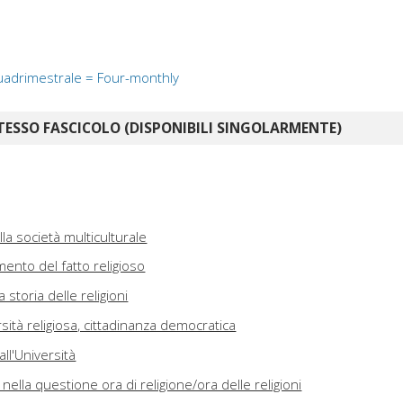
Quadrimestrale = Four-monthly
TESSO FASCICOLO (DISPONIBILI SINGOLARMENTE)
lla società multiculturale
mento del fatto religioso
 storia delle religioni
sità religiosa, cittadinanza democratica
all'Università
à nella questione ora di religione/ora delle religioni