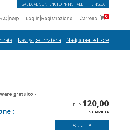
SALTA AL CONTENUTO PRINCIPALE
LINGUA
0
FAQ
|
help
Log in
|
Registrazione
Carrello
anzata
|
Naviga per materia
|
Naviga per editore
tware gratuito -
120,00
EUR
one :
Iva esclusa
ACQUISTA