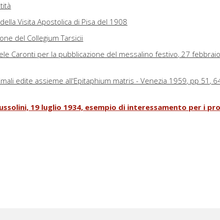
tità
della Visita Apostolica di Pisa del 1908
zione del Collegium Tarsicii
le Caronti per la pubblicazione del messalino festivo, 27 febbrai
mali edite assieme all'Epitaphium matris - Venezia 1959, pp 51, 6
ssolini, 19 luglio 1934, esempio di interessamento per i pro