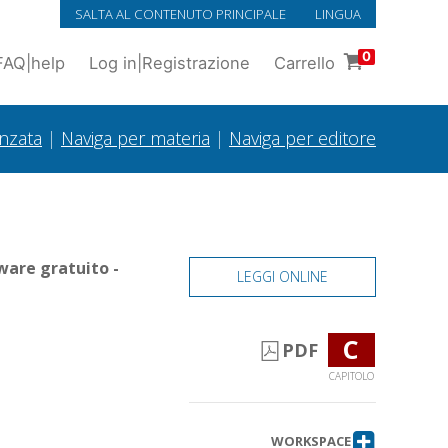
SALTA AL CONTENUTO PRINCIPALE
LINGUA
0
FAQ
|
help
Log in
|
Registrazione
Carrello
anzata
|
Naviga per materia
|
Naviga per editore
ware gratuito -
LEGGI ONLINE
C
PDF
CAPITOLO
WORKSPACE