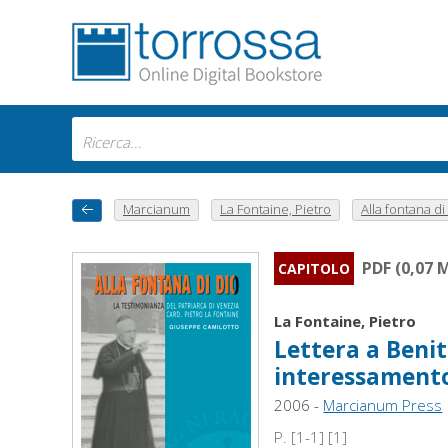
Marcianum
La Fontaine, Pietro
Alla fontana di 
PDF (0,07 
CAPITOLO
La Fontaine, Pietro
Lettera a Benit
interessamento
2006 -
Marcianum Press
P. [1-1] [1]