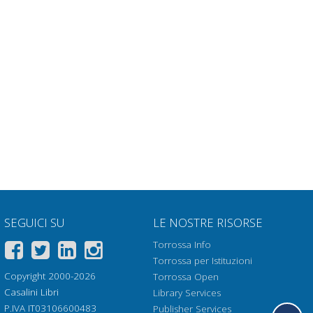
SEGUICI SU
LE NOSTRE RISORSE
Torrossa Info
Torrossa per Istituzioni
Copyright 2000-2026
Torrossa Open
Casalini Libri
Library Services
P.IVA IT03106600483
Publisher Services