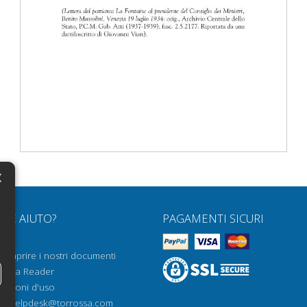
×
N
RVE AIUTO?
PAGAMENTI SICURI
H
Q
H
e aprire i nostri documenti
rossa Reader
H
dizioni d'uso
N
il:
helpdesk@torrossa.com