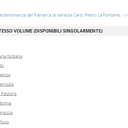
 testimonianza del Patriarca di Venezia Card. Pietro La Fontaine. - 
TESSO VOLUME (DISPONIBILI SINGOLARMENTE)
una fontana
tti
pienza
nerosità
n Pastore
adonna
vinezza
fisso