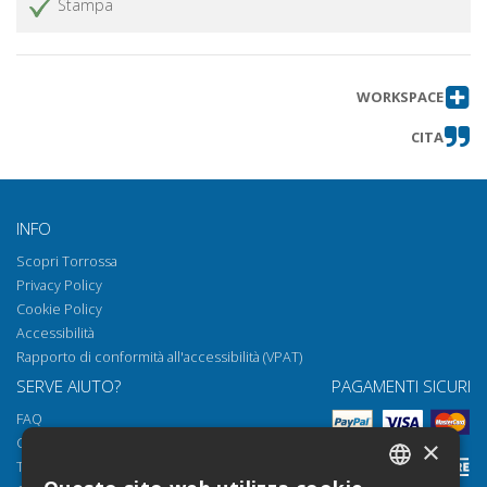
Stampa
WORKSPACE
CITA
INFO
Scopri Torrossa
Privacy Policy
Cookie Policy
Accessibilità
Rapporto di conformità all'accessibilità (VPAT)
SERVE AIUTO?
PAGAMENTI SICURI
FAQ
Come aprire i nostri documenti
×
Torrossa Reader