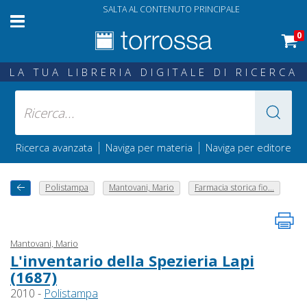
SALTA AL CONTENUTO PRINCIPALE
0
LA TUA LIBRERIA DIGITALE DI RICERCA
|
|
Ricerca avanzata
Naviga per materia
Naviga per editore
Polistampa
Mantovani, Mario
Farmacia storica fio...
Mantovani, Mario
L'inventario della Spezieria Lapi
(1687)
2010 -
Polistampa