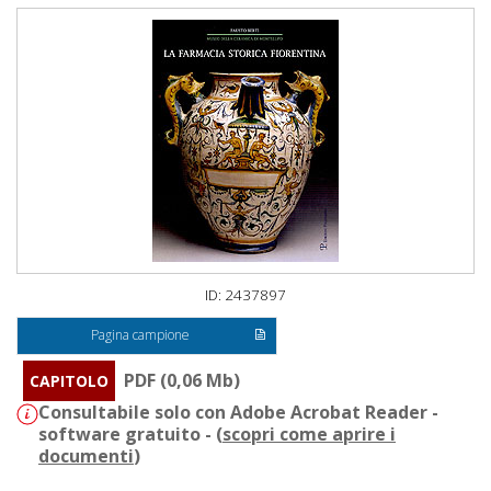
ID: 2437897
Pagina campione
PDF (0,06 Mb)
CAPITOLO
Consultabile solo con Adobe Acrobat Reader -
software gratuito - (
scopri come aprire i
documenti
)