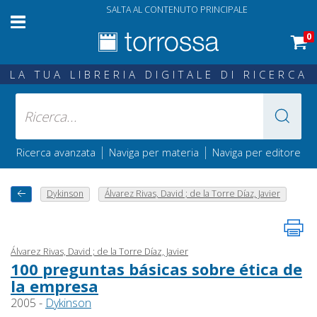
SALTA AL CONTENUTO PRINCIPALE
0
LA TUA LIBRERIA DIGITALE DI RICERCA
|
|
Ricerca avanzata
Naviga per materia
Naviga per editore
Dykinson
Álvarez Rivas, David ; de la Torre Díaz, Javier
Álvarez Rivas, David ; de la Torre Díaz, Javier
100 preguntas básicas sobre ética de
la empresa
2005 -
Dykinson