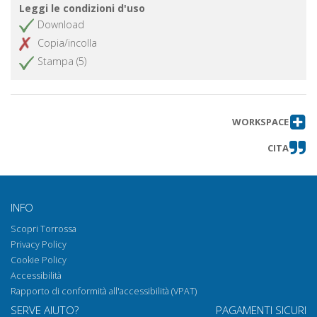
Leggi le condizioni d'uso
Download
Copia/incolla
Stampa (5)
WORKSPACE
CITA
INFO
Scopri Torrossa
Privacy Policy
Cookie Policy
Accessibilità
Rapporto di conformità all'accessibilità (VPAT)
SERVE AIUTO?
PAGAMENTI SICURI