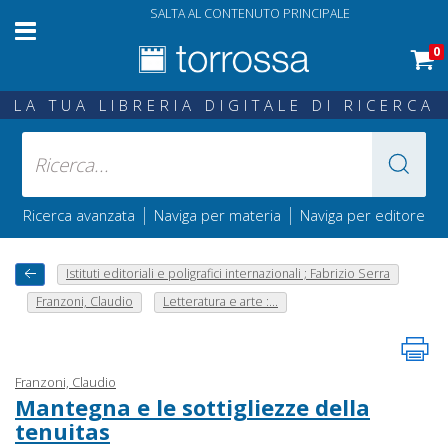
SALTA AL CONTENUTO PRINCIPALE
0
LA TUA LIBRERIA DIGITALE DI RICERCA
|
|
Ricerca avanzata
Naviga per materia
Naviga per editore
Istituti editoriali e poligrafici internazionali ; Fabrizio Serra
Franzoni, Claudio
Letteratura e arte :...
Franzoni, Claudio
Mantegna e le sottigliezze della
tenuitas