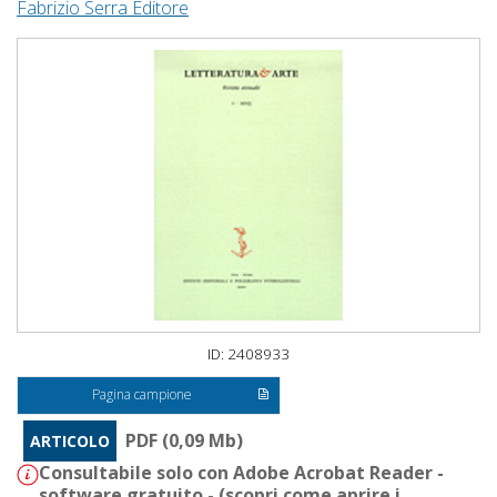
Fabrizio Serra Editore
ID: 2408933
Pagina campione
PDF (0,09 Mb)
ARTICOLO
Consultabile solo con Adobe Acrobat Reader -
software gratuito - (
scopri come aprire i