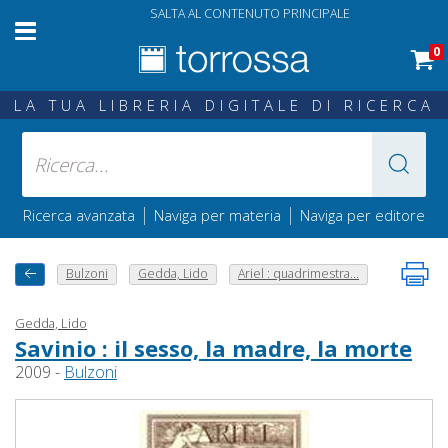
SALTA AL CONTENUTO PRINCIPALE
0
LA TUA LIBRERIA DIGITALE DI RICERCA
|
|
Ricerca avanzata
Naviga per materia
Naviga per editore
Bulzoni
Gedda, Lido
Ariel : quadrimestra...
Gedda, Lido
Savinio : il sesso, la madre, la morte
2009 -
Bulzoni