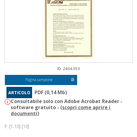
ID: 2404393
Pagina campione
PDF (0,14 Mb)
ARTICOLO
Consultabile solo con Adobe Acrobat Reader -
software gratuito - (
scopri come aprire i
documenti
)
P. [1-10] [10]