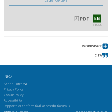
LEGGI ONLINE
E/LE
EB
PDF
E-BOOK
WORKSPACE
CITA
INFO
Scopri Torrossa
Privacy Policy
Cookie Policy
Accessibilità
Rapporto di conformità all'accessibilità (VPAT)