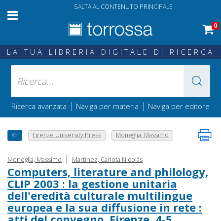
SALTA AL CONTENUTO PRINCIPALE
0
LA TUA LIBRERIA DIGITALE DI RICERCA
|
|
Ricerca avanzata
Naviga per materia
Naviga per editore
Firenze University Press
Moneglia, Massimo
|
Moneglia, Massimo
Martínez, Carlota Nicolás
Computers, literature and philology,
CLIP 2003 : la gestione unitaria
dell'eredità culturale multilingue
europea e la sua diffusione in rete :
atti del convegno, Firenze, 4-5