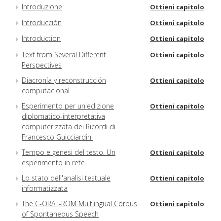
Introduzione
Ottieni capitolo
Introducción
Ottieni capitolo
Introduction
Ottieni capitolo
Text from Several Different
Ottieni capitolo
Perspectives
Diacronía y reconstrucción
Ottieni capitolo
computacional
Esperimento per un'edizione
Ottieni capitolo
diplomatico-interpretativa
computerizzata dei Ricordi di
Francesco Guicciardini
Tempo e genesi del testo. Un
Ottieni capitolo
esperimento in rete
Lo stato dell'analisi testuale
Ottieni capitolo
informatizzata
The C-ORAL-ROM Multlingual Corpus
Ottieni capitolo
of Spontaneous Speech