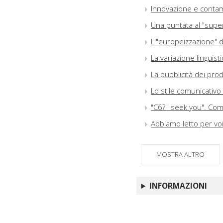
Innovazione e contam
Una puntata al "sup
L'"europeizzazione" de
La variazione linguisti
La pubblicità dei prodot
Lo stile comunicativo 
"C6? I seek you". Com
Abbiamo letto per voi
MOSTRA ALTRO
INFORMAZIONI