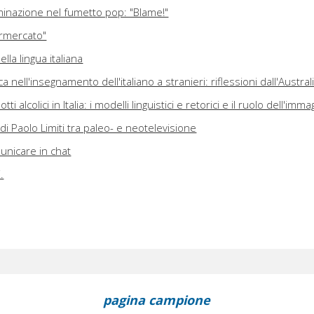
inazione nel fumetto pop: "Blame!"
ermercato"
lla lingua italiana
ca nell'insegnamento dell'italiano a stranieri: riflessioni dall'Austral
ti alcolici in Italia: i modelli linguistici e retorici e il ruolo dell'imm
di Paolo Limiti tra paleo- e neotelevisione
unicare in chat
.
pagina campione