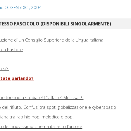
 Lid'O. GEN./DIC., 2004
TESSO FASCICOLO (DISPONIBILI SINGOLARMENTE)
tuzione di un Consiglio Superiore della Lingua Italiana
rea Pastore
a sé.
 state parlando?
he tornino a studiare! L'"affaire" Melissa P.
e del rifiuto. Confusi tra spot, globalizzazione e cyberspazio
iana tra rap hip hop, melodico e pop.
tto del nuovissimo cinema italiano d'autore