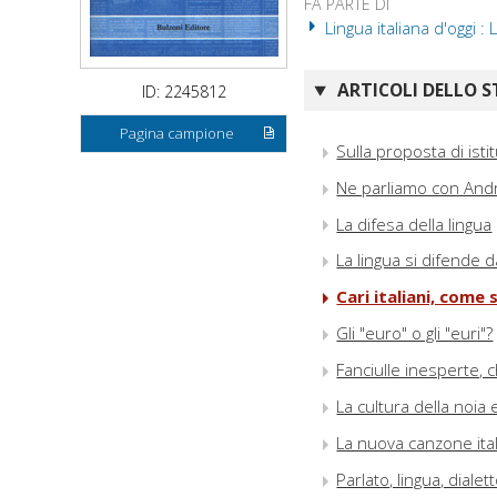
FA PARTE DI
Lingua italiana d'oggi :
ARTICOLI DELLO S
ID: 2245812
Pagina campione
Sulla proposta di isti
Ne parliamo con And
La difesa della lingua
La lingua si difende d
Cari italiani, come
Gli "euro" o gli "euri"?
Fanciulle inesperte, c
La cultura della noia 
La nuova canzone ital
Parlato, lingua, diale