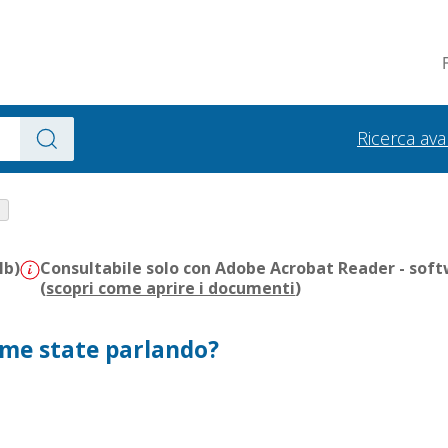
Ricerca av
Mb)
Consultabile solo con Adobe Acrobat Reader - soft
(
scopri come aprire i documenti
)
come state parlando?