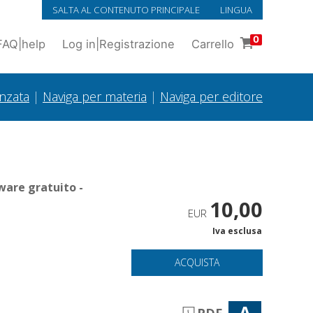
SALTA AL CONTENUTO PRINCIPALE
LINGUA
0
FAQ
|
help
Log in
|
Registrazione
Carrello
anzata
|
Naviga per materia
|
Naviga per editore
ware gratuito -
10,00
EUR
Iva esclusa
ACQUISTA
A