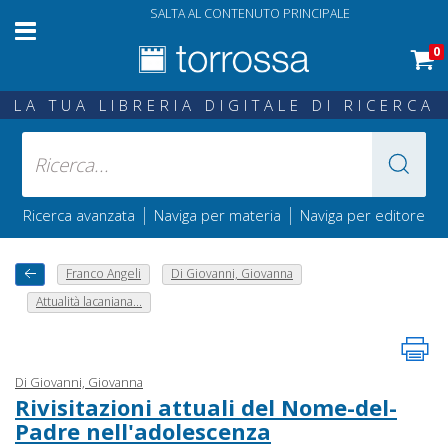
SALTA AL CONTENUTO PRINCIPALE
0
LA TUA LIBRERIA DIGITALE DI RICERCA
|
|
Ricerca avanzata
Naviga per materia
Naviga per editore
Franco Angeli
Di Giovanni, Giovanna
Attualità lacaniana...
Di Giovanni, Giovanna
Rivisitazioni attuali del Nome-del-
Padre nell'adolescenza