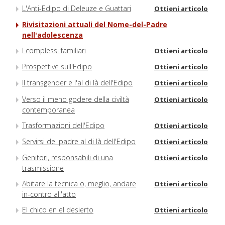
L'Anti-Edipo di Deleuze e Guattari
Ottieni articolo
Rivisitazioni attuali del Nome-del-Padre
nell'adolescenza
I complessi familiari
Ottieni articolo
Prospettive sull'Edipo
Ottieni articolo
Il transgender e l'al di là dell'Edipo
Ottieni articolo
Verso il meno godere della civiltà
Ottieni articolo
contemporanea
Trasformazioni dell'Edipo
Ottieni articolo
Servirsi del padre al di là dell'Edipo
Ottieni articolo
Genitori, responsabili di una
Ottieni articolo
trasmissione
Abitare la tecnica o, meglio, andare
Ottieni articolo
in-contro all'atto
El chico en el desierto
Ottieni articolo