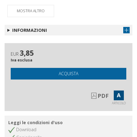
Il fuori tempo del trauma
Ottieni articolo
Il desiderio maschile e le sue
Ottieni articolo
MOSTRA ALTRO
perversioni
INFORMAZIONI
3,85
EUR
Iva esclusa
ACQUISTA
A
PDF
ARTICOLO
Leggi le condizioni d'uso
Download