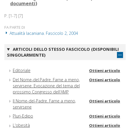
documenti
)
P. [1-7] [7]
FA PARTE DI
Attualità lacaniana. Fascicolo 2, 2004
ARTICOLI DELLO STESSO FASCICOLO (DISPONIBILI
SINGOLARMENTE)
Editoriale
Ottieni articolo
Del Nome-del.Padre. Farne a meno,
Ottieni articolo
servirsene. Evocazione del tema del
prossimo Congresso dell'AMP
Il Nome-del-Padre. Farne a meno,
Ottieni articolo
servirsene
Pluri-Edipo
Ottieni articolo
L'obesità
Ottieni articolo